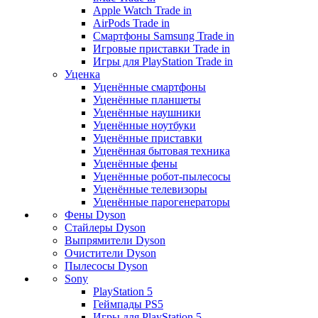
Apple Watch Trade in
AirPods Trade in
Смартфоны Samsung Trade in
Игровые приставки Trade in
Игры для PlayStation Trade in
Уценка
Уценённые смартфоны
Уценённые планшеты
Уценённые наушники
Уценённые ноутбуки
Уценённые приставки
Уценённая бытовая техника
Уценённые фены
Уценённые робот-пылесосы
Уценённые телевизоры
Уценённые парогенераторы
Фены Dyson
Стайлеры Dyson
Выпрямители Dyson
Очистители Dyson
Пылесосы Dyson
Sony
PlayStation 5
Геймпады PS5
Игры для PlayStation 5