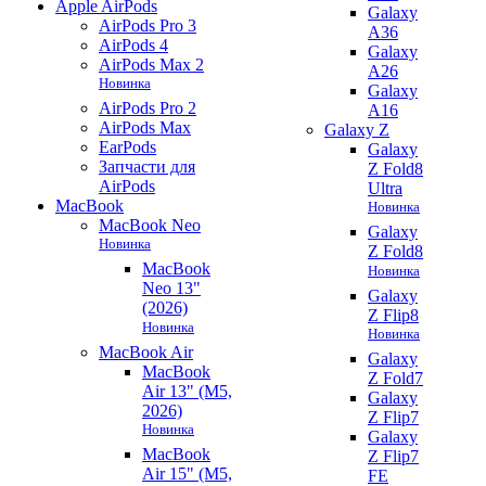
Apple AirPods
Galaxy
AirPods Pro 3
A36
AirPods 4
Galaxy
AirPods Max 2
A26
Новинка
Galaxy
AirPods Pro 2
A16
AirPods Max
Galaxy Z
EarPods
Galaxy
Запчасти для
Z Fold8
AirPods
Ultra
MacBook
Новинка
MacBook Neo
Galaxy
Новинка
Z Fold8
MacBook
Новинка
Neo 13"
Galaxy
(2026)
Z Flip8
Новинка
Новинка
MacBook Air
Galaxy
MacBook
Z Fold7
Air 13" (M5,
Galaxy
2026)
Z Flip7
Новинка
Galaxy
MacBook
Z Flip7
Air 15" (M5,
FE