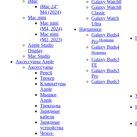
iMac
Galaxy Watch8
iMac 24"
Galaxy Watch8
M4 (2024)
Classic
Mac mini
Galaxy Watch
Mac mini
Ultra
(M4, 2024)
Наушники
Mac mini
Galaxy Buds4
(M2, 2023)
Новинка
Pro
Apple Studio
Galaxy Buds4
Display
Новинка
Mac Studio
Galaxy Buds3
Аксессуары Apple
FE
Аксессуары
Galaxy Buds3
Pencil
Pro
Трекер
Galaxy Buds3
Клавиатуры
Apple
Мышки
Apple
Трекпады
Зарядные
кабели
Зарядные
устройства
Чехол-