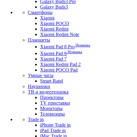
Galaxy Buds3 Pro
Galaxy Buds3
Смартфоны
Xiaomi
Xiaomi POCO
Xiaomi Redmi
Xiaomi Redmi Note
Планшеты
Новинка
Xiaomi Pad 8 Pro
Новинка
Xiaomi Pad 8
Xiaomi Pad 7
Xiaomi Redmi Pad 2
Xiaomi POCO Pad
Умные часы
Smart Band
Наушники
ТВ и видеотехника
Проекторы
TV приставки
Мониторы
Телевизоры
Trade in
iPhone Trade in
iPad Trade in
iMac Trade in