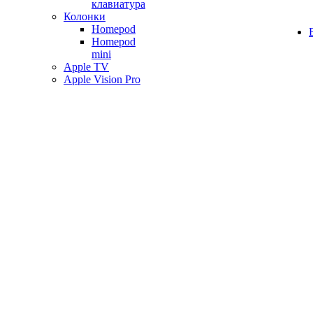
клавиатура
Колонки
Homepod
Homepod
mini
Apple TV
Apple Vision Pro