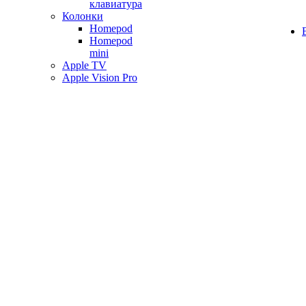
клавиатура
Колонки
Homepod
Homepod
mini
Apple TV
Apple Vision Pro