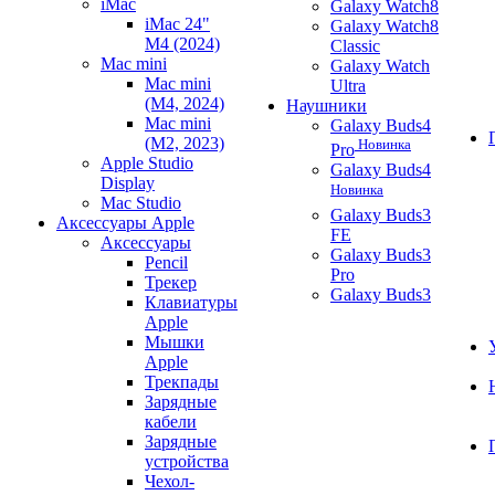
iMac
Galaxy Watch8
iMac 24"
Galaxy Watch8
M4 (2024)
Classic
Mac mini
Galaxy Watch
Mac mini
Ultra
(M4, 2024)
Наушники
Mac mini
Galaxy Buds4
(M2, 2023)
Новинка
Pro
Apple Studio
Galaxy Buds4
Display
Новинка
Mac Studio
Galaxy Buds3
Аксессуары Apple
FE
Аксессуары
Galaxy Buds3
Pencil
Pro
Трекер
Galaxy Buds3
Клавиатуры
Apple
Мышки
Apple
Трекпады
Зарядные
кабели
Зарядные
устройства
Чехол-