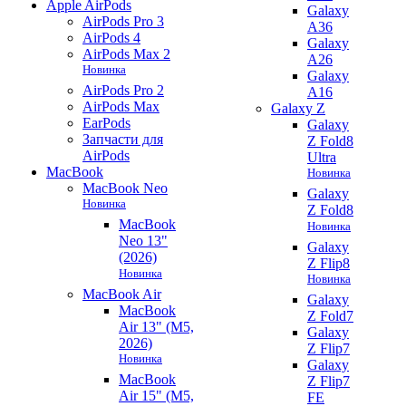
Apple AirPods
Galaxy
AirPods Pro 3
A36
AirPods 4
Galaxy
AirPods Max 2
A26
Новинка
Galaxy
AirPods Pro 2
A16
AirPods Max
Galaxy Z
EarPods
Galaxy
Запчасти для
Z Fold8
AirPods
Ultra
MacBook
Новинка
MacBook Neo
Galaxy
Новинка
Z Fold8
MacBook
Новинка
Neo 13"
Galaxy
(2026)
Z Flip8
Новинка
Новинка
MacBook Air
Galaxy
MacBook
Z Fold7
Air 13" (M5,
Galaxy
2026)
Z Flip7
Новинка
Galaxy
MacBook
Z Flip7
Air 15" (M5,
FE