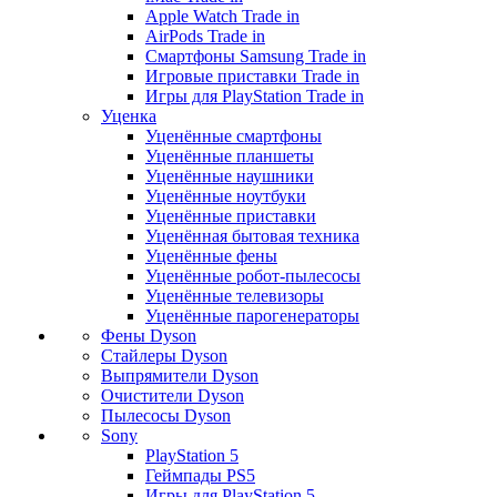
Apple Watch Trade in
AirPods Trade in
Смартфоны Samsung Trade in
Игровые приставки Trade in
Игры для PlayStation Trade in
Уценка
Уценённые смартфоны
Уценённые планшеты
Уценённые наушники
Уценённые ноутбуки
Уценённые приставки
Уценённая бытовая техника
Уценённые фены
Уценённые робот-пылесосы
Уценённые телевизоры
Уценённые парогенераторы
Фены Dyson
Стайлеры Dyson
Выпрямители Dyson
Очистители Dyson
Пылесосы Dyson
Sony
PlayStation 5
Геймпады PS5
Игры для PlayStation 5