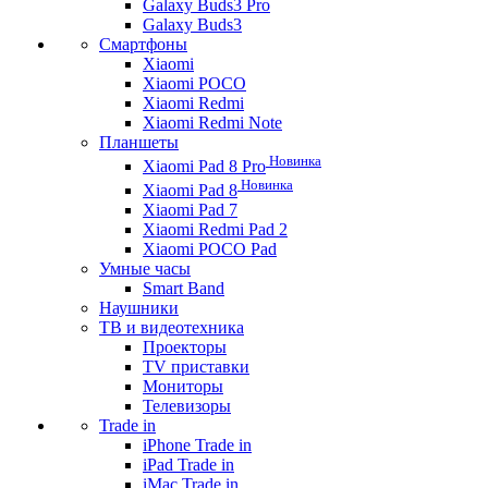
Galaxy Buds3 Pro
Galaxy Buds3
Смартфоны
Xiaomi
Xiaomi POCO
Xiaomi Redmi
Xiaomi Redmi Note
Планшеты
Новинка
Xiaomi Pad 8 Pro
Новинка
Xiaomi Pad 8
Xiaomi Pad 7
Xiaomi Redmi Pad 2
Xiaomi POCO Pad
Умные часы
Smart Band
Наушники
ТВ и видеотехника
Проекторы
TV приставки
Мониторы
Телевизоры
Trade in
iPhone Trade in
iPad Trade in
iMac Trade in