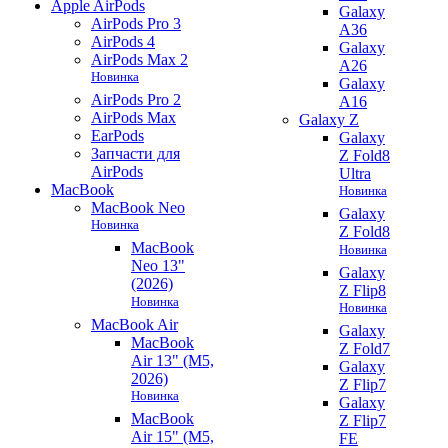
Apple AirPods
Galaxy
AirPods Pro 3
A36
AirPods 4
Galaxy
AirPods Max 2
A26
Новинка
Galaxy
AirPods Pro 2
A16
AirPods Max
Galaxy Z
EarPods
Galaxy
Запчасти для
Z Fold8
AirPods
Ultra
MacBook
Новинка
MacBook Neo
Galaxy
Новинка
Z Fold8
MacBook
Новинка
Neo 13"
Galaxy
(2026)
Z Flip8
Новинка
Новинка
MacBook Air
Galaxy
MacBook
Z Fold7
Air 13" (M5,
Galaxy
2026)
Z Flip7
Новинка
Galaxy
MacBook
Z Flip7
Air 15" (M5,
FE