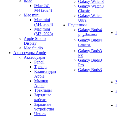
iMac
Galaxy Watch8
iMac 24"
Galaxy Watch8
M4 (2024)
Classic
Mac mini
Galaxy Watch
Mac mini
Ultra
(M4, 2024)
Наушники
Mac mini
Galaxy Buds4
(M2, 2023)
Новинка
Pro
Apple Studio
Galaxy Buds4
Display
Новинка
Mac Studio
Galaxy Buds3
Аксессуары Apple
FE
Аксессуары
Galaxy Buds3
Pencil
Pro
Трекер
Galaxy Buds3
Клавиатуры
Apple
Мышки
Apple
Трекпады
Зарядные
кабели
Зарядные
устройства
Чехол-