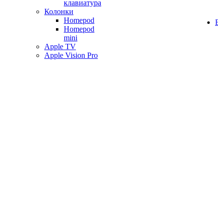
клавиатура
Колонки
Homepod
Homepod
mini
Apple TV
Apple Vision Pro