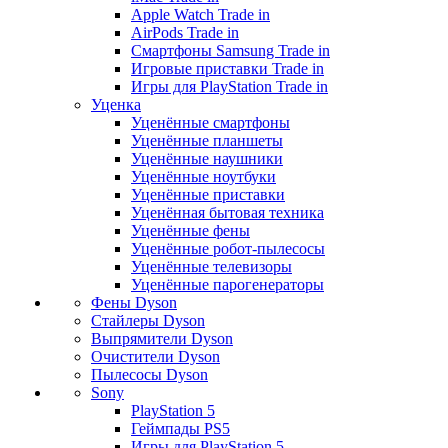
Apple Watch Trade in
AirPods Trade in
Смартфоны Samsung Trade in
Игровые приставки Trade in
Игры для PlayStation Trade in
Уценка
Уценённые смартфоны
Уценённые планшеты
Уценённые наушники
Уценённые ноутбуки
Уценённые приставки
Уценённая бытовая техника
Уценённые фены
Уценённые робот-пылесосы
Уценённые телевизоры
Уценённые парогенераторы
Фены Dyson
Стайлеры Dyson
Выпрямители Dyson
Очистители Dyson
Пылесосы Dyson
Sony
PlayStation 5
Геймпады PS5
Игры для PlayStation 5