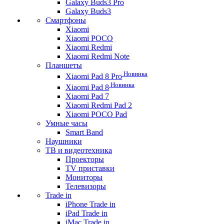
Galaxy Buds3 Pro
Galaxy Buds3
Смартфоны
Xiaomi
Xiaomi POCO
Xiaomi Redmi
Xiaomi Redmi Note
Планшеты
Новинка
Xiaomi Pad 8 Pro
Новинка
Xiaomi Pad 8
Xiaomi Pad 7
Xiaomi Redmi Pad 2
Xiaomi POCO Pad
Умные часы
Smart Band
Наушники
ТВ и видеотехника
Проекторы
TV приставки
Мониторы
Телевизоры
Trade in
iPhone Trade in
iPad Trade in
iMac Trade in