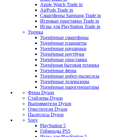
Apple Watch Trade in
AirPods Trade in
Смартфоны Samsung Trade in
Игровые приставки Trade in
Игры для PlayStation Trade in
Уценка
Уценённые смартфоны
Уценённые планшеты
Уценённые наушники
Уценённые ноутбуки
Уценённые приставки
Уценённая бытовая техника
Уценённые фены
Уценённые робот-пылесосы
Уценённые телевизоры
Уценённые парогенераторы
Фены Dyson
Стайлеры Dyson
Выпрямители Dyson
Очистители Dyson
Пылесосы Dyson
Sony
PlayStation 5
Геймпады PS5
Игры для PlayStation 5