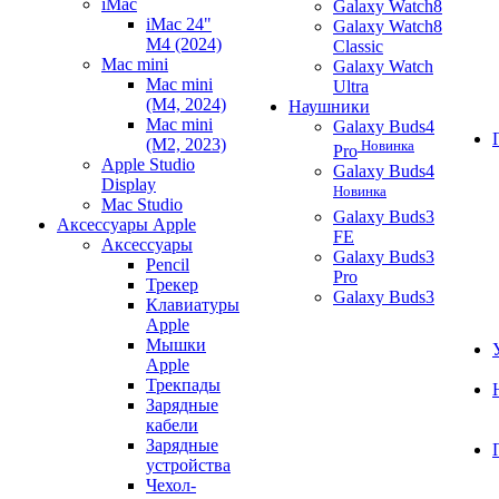
iMac
Galaxy Watch8
iMac 24"
Galaxy Watch8
M4 (2024)
Classic
Mac mini
Galaxy Watch
Mac mini
Ultra
(M4, 2024)
Наушники
Mac mini
Galaxy Buds4
(M2, 2023)
Новинка
Pro
Apple Studio
Galaxy Buds4
Display
Новинка
Mac Studio
Galaxy Buds3
Аксессуары Apple
FE
Аксессуары
Galaxy Buds3
Pencil
Pro
Трекер
Galaxy Buds3
Клавиатуры
Apple
Мышки
Apple
Трекпады
Зарядные
кабели
Зарядные
устройства
Чехол-