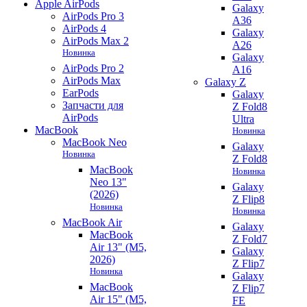
Apple AirPods
Galaxy
AirPods Pro 3
A36
AirPods 4
Galaxy
AirPods Max 2
A26
Новинка
Galaxy
AirPods Pro 2
A16
AirPods Max
Galaxy Z
EarPods
Galaxy
Запчасти для
Z Fold8
AirPods
Ultra
MacBook
Новинка
MacBook Neo
Galaxy
Новинка
Z Fold8
MacBook
Новинка
Neo 13"
Galaxy
(2026)
Z Flip8
Новинка
Новинка
MacBook Air
Galaxy
MacBook
Z Fold7
Air 13" (M5,
Galaxy
2026)
Z Flip7
Новинка
Galaxy
MacBook
Z Flip7
Air 15" (M5,
FE