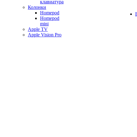
клавиатура
Колонки
Homepod
Homepod
mini
Apple TV
Apple Vision Pro