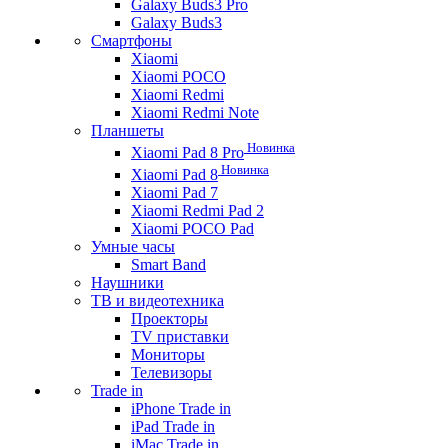
Galaxy Buds3 Pro
Galaxy Buds3
Смартфоны
Xiaomi
Xiaomi POCO
Xiaomi Redmi
Xiaomi Redmi Note
Планшеты
Новинка
Xiaomi Pad 8 Pro
Новинка
Xiaomi Pad 8
Xiaomi Pad 7
Xiaomi Redmi Pad 2
Xiaomi POCO Pad
Умные часы
Smart Band
Наушники
ТВ и видеотехника
Проекторы
TV приставки
Мониторы
Телевизоры
Trade in
iPhone Trade in
iPad Trade in
iMac Trade in