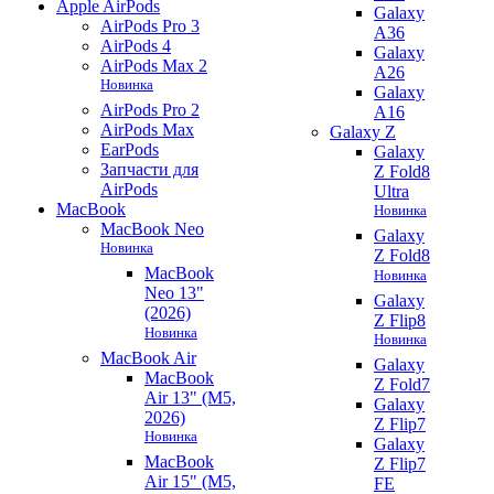
Apple AirPods
Galaxy
AirPods Pro 3
A36
AirPods 4
Galaxy
AirPods Max 2
A26
Новинка
Galaxy
AirPods Pro 2
A16
AirPods Max
Galaxy Z
EarPods
Galaxy
Запчасти для
Z Fold8
AirPods
Ultra
MacBook
Новинка
MacBook Neo
Galaxy
Новинка
Z Fold8
MacBook
Новинка
Neo 13"
Galaxy
(2026)
Z Flip8
Новинка
Новинка
MacBook Air
Galaxy
MacBook
Z Fold7
Air 13" (M5,
Galaxy
2026)
Z Flip7
Новинка
Galaxy
MacBook
Z Flip7
Air 15" (M5,
FE