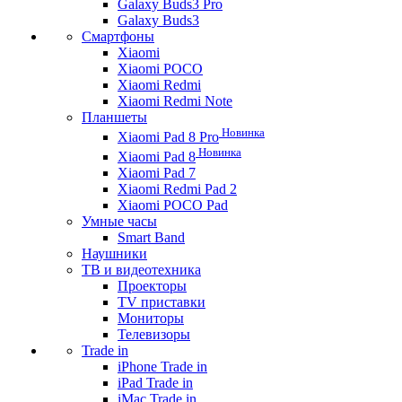
Galaxy Buds3 Pro
Galaxy Buds3
Смартфоны
Xiaomi
Xiaomi POCO
Xiaomi Redmi
Xiaomi Redmi Note
Планшеты
Новинка
Xiaomi Pad 8 Pro
Новинка
Xiaomi Pad 8
Xiaomi Pad 7
Xiaomi Redmi Pad 2
Xiaomi POCO Pad
Умные часы
Smart Band
Наушники
ТВ и видеотехника
Проекторы
TV приставки
Мониторы
Телевизоры
Trade in
iPhone Trade in
iPad Trade in
iMac Trade in