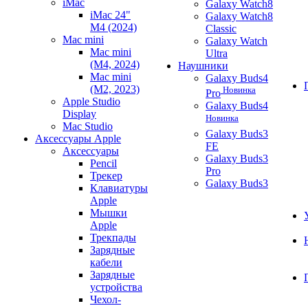
iMac
Galaxy Watch8
iMac 24"
Galaxy Watch8
M4 (2024)
Classic
Mac mini
Galaxy Watch
Mac mini
Ultra
(M4, 2024)
Наушники
Mac mini
Galaxy Buds4
(M2, 2023)
Новинка
Pro
Apple Studio
Galaxy Buds4
Display
Новинка
Mac Studio
Galaxy Buds3
Аксессуары Apple
FE
Аксессуары
Galaxy Buds3
Pencil
Pro
Трекер
Galaxy Buds3
Клавиатуры
Apple
Мышки
Apple
Трекпады
Зарядные
кабели
Зарядные
устройства
Чехол-