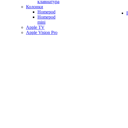
клавиатура
Колонки
Homepod
Homepod
mini
Apple TV
Apple Vision Pro