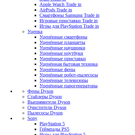
Apple Watch Trade in
AirPods Trade in
Смартфоны Samsung Trade in
Игровые приставки Trade in
Игры для PlayStation Trade in
Уценка
Уценённые смартфоны
Уценённые планшеты
Уценённые наушники
Уценённые ноутбуки
Уценённые приставки
Уценённая бытовая техника
Уценённые фены
Уценённые робот-пылесосы
Уценённые телевизоры
Уценённые парогенераторы
Фены Dyson
Стайлеры Dyson
Выпрямители Dyson
Очистители Dyson
Пылесосы Dyson
Sony
PlayStation 5
Геймпады PS5
Игры для PlayStation 5