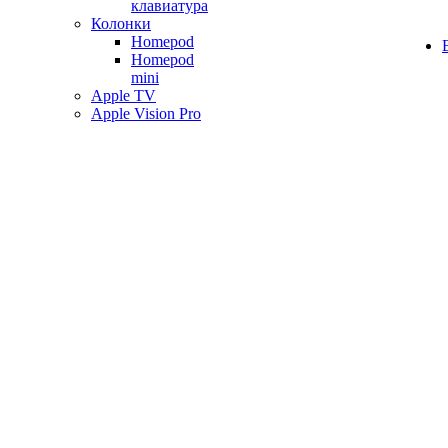
клавиатура
Колонки
Homepod
Homepod
mini
Apple TV
Apple Vision Pro