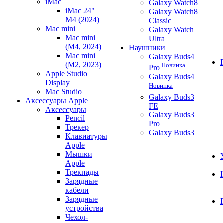
iMac
Galaxy Watch8
iMac 24"
Galaxy Watch8
M4 (2024)
Classic
Mac mini
Galaxy Watch
Mac mini
Ultra
(M4, 2024)
Наушники
Mac mini
Galaxy Buds4
(M2, 2023)
Новинка
Pro
Apple Studio
Galaxy Buds4
Display
Новинка
Mac Studio
Galaxy Buds3
Аксессуары Apple
FE
Аксессуары
Galaxy Buds3
Pencil
Pro
Трекер
Galaxy Buds3
Клавиатуры
Apple
Мышки
Apple
Трекпады
Зарядные
кабели
Зарядные
устройства
Чехол-