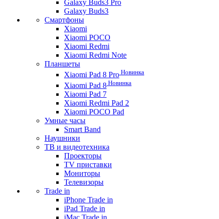
Galaxy Buds3 Pro
Galaxy Buds3
Смартфоны
Xiaomi
Xiaomi POCO
Xiaomi Redmi
Xiaomi Redmi Note
Планшеты
Новинка
Xiaomi Pad 8 Pro
Новинка
Xiaomi Pad 8
Xiaomi Pad 7
Xiaomi Redmi Pad 2
Xiaomi POCO Pad
Умные часы
Smart Band
Наушники
ТВ и видеотехника
Проекторы
TV приставки
Мониторы
Телевизоры
Trade in
iPhone Trade in
iPad Trade in
iMac Trade in