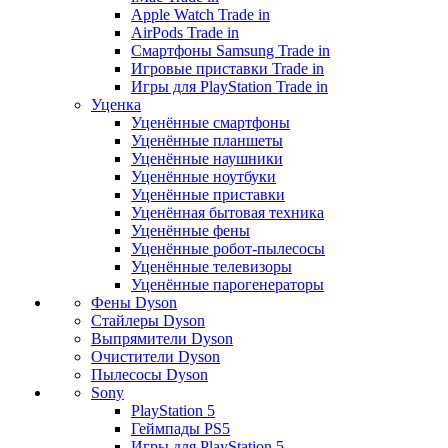
Apple Watch Trade in
AirPods Trade in
Смартфоны Samsung Trade in
Игровые приставки Trade in
Игры для PlayStation Trade in
Уценка
Уценённые смартфоны
Уценённые планшеты
Уценённые наушники
Уценённые ноутбуки
Уценённые приставки
Уценённая бытовая техника
Уценённые фены
Уценённые робот-пылесосы
Уценённые телевизоры
Уценённые парогенераторы
Фены Dyson
Стайлеры Dyson
Выпрямители Dyson
Очистители Dyson
Пылесосы Dyson
Sony
PlayStation 5
Геймпады PS5
Игры для PlayStation 5