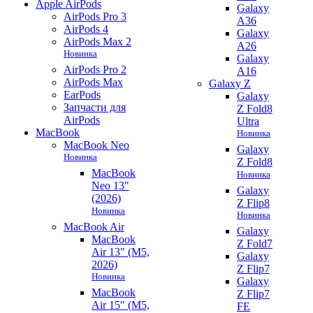
Apple AirPods
Galaxy
AirPods Pro 3
A36
AirPods 4
Galaxy
AirPods Max 2
A26
Новинка
Galaxy
AirPods Pro 2
A16
AirPods Max
Galaxy Z
EarPods
Galaxy
Запчасти для
Z Fold8
AirPods
Ultra
MacBook
Новинка
MacBook Neo
Galaxy
Новинка
Z Fold8
MacBook
Новинка
Neo 13"
Galaxy
(2026)
Z Flip8
Новинка
Новинка
MacBook Air
Galaxy
MacBook
Z Fold7
Air 13" (M5,
Galaxy
2026)
Z Flip7
Новинка
Galaxy
MacBook
Z Flip7
Air 15" (M5,
FE