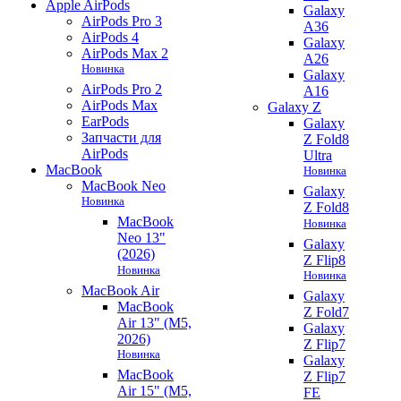
Apple AirPods
Galaxy
AirPods Pro 3
A36
AirPods 4
Galaxy
AirPods Max 2
A26
Новинка
Galaxy
AirPods Pro 2
A16
AirPods Max
Galaxy Z
EarPods
Galaxy
Запчасти для
Z Fold8
AirPods
Ultra
MacBook
Новинка
MacBook Neo
Galaxy
Новинка
Z Fold8
MacBook
Новинка
Neo 13"
Galaxy
(2026)
Z Flip8
Новинка
Новинка
MacBook Air
Galaxy
MacBook
Z Fold7
Air 13" (M5,
Galaxy
2026)
Z Flip7
Новинка
Galaxy
MacBook
Z Flip7
Air 15" (M5,
FE