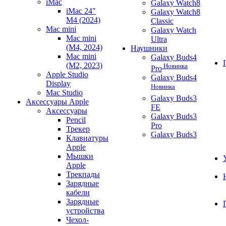
iMac
Galaxy Watch8
iMac 24"
Galaxy Watch8
M4 (2024)
Classic
Mac mini
Galaxy Watch
Mac mini
Ultra
(M4, 2024)
Наушники
Mac mini
Galaxy Buds4
(M2, 2023)
Новинка
Pro
Apple Studio
Galaxy Buds4
Display
Новинка
Mac Studio
Galaxy Buds3
Аксессуары Apple
FE
Аксессуары
Galaxy Buds3
Pencil
Pro
Трекер
Galaxy Buds3
Клавиатуры
Apple
Мышки
Apple
Трекпады
Зарядные
кабели
Зарядные
устройства
Чехол-