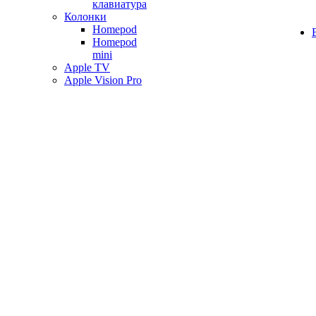
клавиатура
Колонки
Homepod
Homepod
mini
Apple TV
Apple Vision Pro