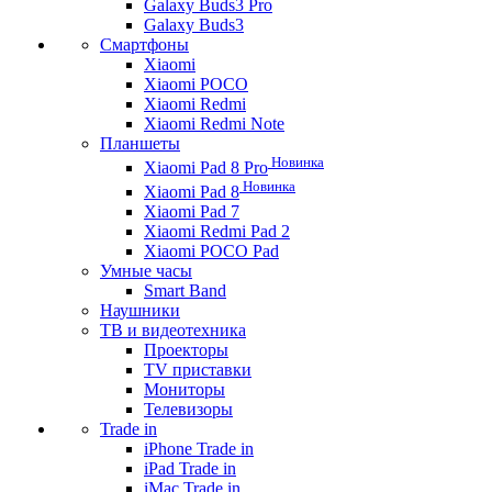
Galaxy Buds3 Pro
Galaxy Buds3
Смартфоны
Xiaomi
Xiaomi POCO
Xiaomi Redmi
Xiaomi Redmi Note
Планшеты
Новинка
Xiaomi Pad 8 Pro
Новинка
Xiaomi Pad 8
Xiaomi Pad 7
Xiaomi Redmi Pad 2
Xiaomi POCO Pad
Умные часы
Smart Band
Наушники
ТВ и видеотехника
Проекторы
TV приставки
Мониторы
Телевизоры
Trade in
iPhone Trade in
iPad Trade in
iMac Trade in