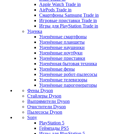
Apple Watch Trade in
AirPods Trade in
Смартфоны Samsung Trade in
Игровые приставки Trade in
Игры для PlayStation Trade in
Уценка
Уценённые смартфоны
Уценённые планшеты
Уценённые наушники
Уценённые ноутбуки
Уценённые приставки
Уценённая бытовая техника
Уценённые фены
Уценённые робот-пылесосы
Уценённые телевизоры
Уценённые парогенераторы
Фены Dyson
Стайлеры Dyson
Выпрямители Dyson
Очистители Dyson
Пылесосы Dyson
Sony
PlayStation 5
Геймпады PS5
Игры для PlayStation 5