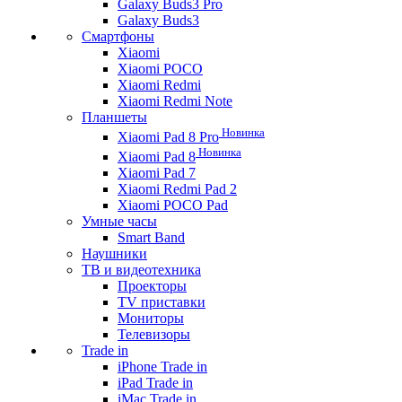
Galaxy Buds3 Pro
Galaxy Buds3
Смартфоны
Xiaomi
Xiaomi POCO
Xiaomi Redmi
Xiaomi Redmi Note
Планшеты
Новинка
Xiaomi Pad 8 Pro
Новинка
Xiaomi Pad 8
Xiaomi Pad 7
Xiaomi Redmi Pad 2
Xiaomi POCO Pad
Умные часы
Smart Band
Наушники
ТВ и видеотехника
Проекторы
TV приставки
Мониторы
Телевизоры
Trade in
iPhone Trade in
iPad Trade in
iMac Trade in