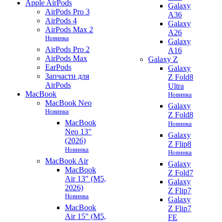
Apple AirPods
Galaxy
AirPods Pro 3
A36
AirPods 4
Galaxy
AirPods Max 2
A26
Новинка
Galaxy
AirPods Pro 2
A16
AirPods Max
Galaxy Z
EarPods
Galaxy
Запчасти для
Z Fold8
AirPods
Ultra
MacBook
Новинка
MacBook Neo
Galaxy
Новинка
Z Fold8
MacBook
Новинка
Neo 13"
Galaxy
(2026)
Z Flip8
Новинка
Новинка
MacBook Air
Galaxy
MacBook
Z Fold7
Air 13" (M5,
Galaxy
2026)
Z Flip7
Новинка
Galaxy
MacBook
Z Flip7
Air 15" (M5,
FE