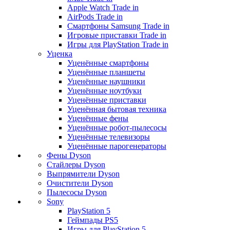
Apple Watch Trade in
AirPods Trade in
Смартфоны Samsung Trade in
Игровые приставки Trade in
Игры для PlayStation Trade in
Уценка
Уценённые смартфоны
Уценённые планшеты
Уценённые наушники
Уценённые ноутбуки
Уценённые приставки
Уценённая бытовая техника
Уценённые фены
Уценённые робот-пылесосы
Уценённые телевизоры
Уценённые парогенераторы
Фены Dyson
Стайлеры Dyson
Выпрямители Dyson
Очистители Dyson
Пылесосы Dyson
Sony
PlayStation 5
Геймпады PS5
Игры для PlayStation 5