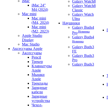
iMac
Galaxy Watch8
iMac 24"
Galaxy Watch8
M4 (2024)
Classic
Mac mini
Galaxy Watch
Mac mini
Ultra
(M4, 2024)
Наушники
Mac mini
Galaxy Buds4
(M2, 2023)
Новинка
Pro
Apple Studio
Galaxy Buds4
Display
Новинка
Mac Studio
Galaxy Buds3
Аксессуары Apple
FE
Аксессуары
Galaxy Buds3
Pencil
Pro
Трекер
Galaxy Buds3
Клавиатуры
Apple
Мышки
Apple
Трекпады
Зарядные
кабели
Зарядные
устройства
Чехол-