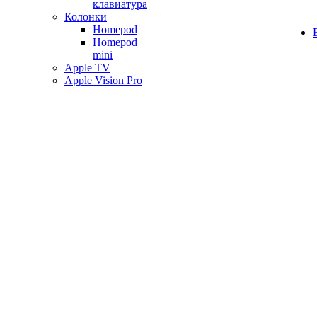
клавиатура
Колонки
Homepod
Homepod
mini
Apple TV
Apple Vision Pro