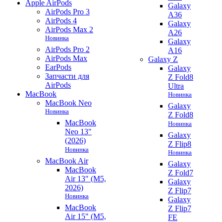
Apple AirPods
Galaxy
AirPods Pro 3
A36
AirPods 4
Galaxy
AirPods Max 2
A26
Новинка
Galaxy
AirPods Pro 2
A16
AirPods Max
Galaxy Z
EarPods
Galaxy
Запчасти для
Z Fold8
AirPods
Ultra
MacBook
Новинка
MacBook Neo
Galaxy
Новинка
Z Fold8
MacBook
Новинка
Neo 13"
Galaxy
(2026)
Z Flip8
Новинка
Новинка
MacBook Air
Galaxy
MacBook
Z Fold7
Air 13" (M5,
Galaxy
2026)
Z Flip7
Новинка
Galaxy
MacBook
Z Flip7
Air 15" (M5,
FE