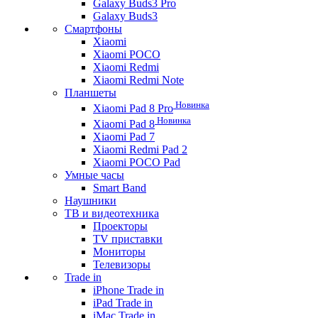
Galaxy Buds3 Pro
Galaxy Buds3
Смартфоны
Xiaomi
Xiaomi POCO
Xiaomi Redmi
Xiaomi Redmi Note
Планшеты
Новинка
Xiaomi Pad 8 Pro
Новинка
Xiaomi Pad 8
Xiaomi Pad 7
Xiaomi Redmi Pad 2
Xiaomi POCO Pad
Умные часы
Smart Band
Наушники
ТВ и видеотехника
Проекторы
TV приставки
Мониторы
Телевизоры
Trade in
iPhone Trade in
iPad Trade in
iMac Trade in