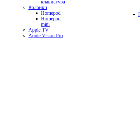
клавиатура
Колонки
Homepod
Homepod
mini
Apple TV
Apple Vision Pro