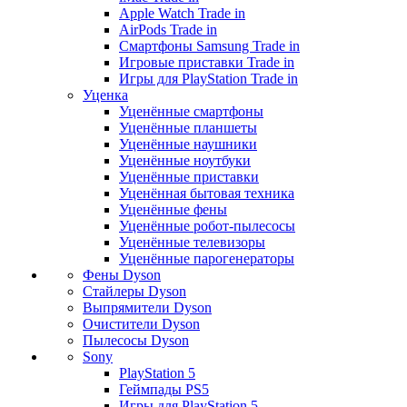
Apple Watch Trade in
AirPods Trade in
Смартфоны Samsung Trade in
Игровые приставки Trade in
Игры для PlayStation Trade in
Уценка
Уценённые смартфоны
Уценённые планшеты
Уценённые наушники
Уценённые ноутбуки
Уценённые приставки
Уценённая бытовая техника
Уценённые фены
Уценённые робот-пылесосы
Уценённые телевизоры
Уценённые парогенераторы
Фены Dyson
Стайлеры Dyson
Выпрямители Dyson
Очистители Dyson
Пылесосы Dyson
Sony
PlayStation 5
Геймпады PS5
Игры для PlayStation 5