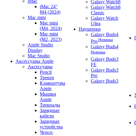
iMac
Galaxy Watch8
iMac 24"
Galaxy Watch8
M4 (2024)
Classic
Mac mini
Galaxy Watch
Mac mini
Ultra
(M4, 2024)
Наушники
Mac mini
Galaxy Buds4
(M2, 2023)
Новинка
Pro
Apple Studio
Galaxy Buds4
Display
Новинка
Mac Studio
Galaxy Buds3
Аксессуары Apple
FE
Аксессуары
Galaxy Buds3
Pencil
Pro
Трекер
Galaxy Buds3
Клавиатуры
Apple
Мышки
Apple
Трекпады
Зарядные
кабели
Зарядные
устройства
Чехол-