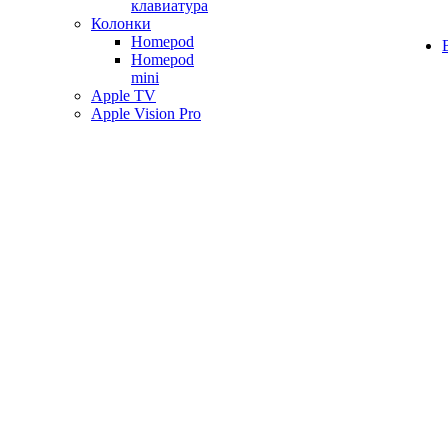
клавиатура
Колонки
Homepod
Homepod
mini
Apple TV
Apple Vision Pro