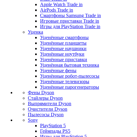
Apple Watch Trade in
AirPods Trade in
Смартфоны Samsung Trade in
Игровые приставки Trade in
Игры для PlayStation Trade in
Уценка
Уценённые смартфоны
Уценённые планшеты
Уценённые наушники
Уценённые ноутбуки
Уценённые приставки
Уценённая бытовая техника
Уценённые фены
Уценённые робот-пылесосы
Уценённые телевизоры
Уценённые парогенераторы
Фены Dyson
Стайлеры Dyson
Выпрямители Dyson
Очистители Dyson
Пылесосы Dyson
Sony
PlayStation 5
Геймпады PS5
Игры для PlayStation 5