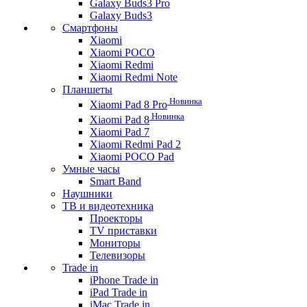
Galaxy Buds3 Pro
Galaxy Buds3
Смартфоны
Xiaomi
Xiaomi POCO
Xiaomi Redmi
Xiaomi Redmi Note
Планшеты
Новинка
Xiaomi Pad 8 Pro
Новинка
Xiaomi Pad 8
Xiaomi Pad 7
Xiaomi Redmi Pad 2
Xiaomi POCO Pad
Умные часы
Smart Band
Наушники
ТВ и видеотехника
Проекторы
TV приставки
Мониторы
Телевизоры
Trade in
iPhone Trade in
iPad Trade in
iMac Trade in