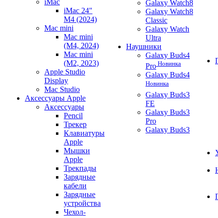
iMac
Galaxy Watch8
iMac 24"
Galaxy Watch8
M4 (2024)
Classic
Mac mini
Galaxy Watch
Mac mini
Ultra
(M4, 2024)
Наушники
Mac mini
Galaxy Buds4
(M2, 2023)
Новинка
Pro
Apple Studio
Galaxy Buds4
Display
Новинка
Mac Studio
Galaxy Buds3
Аксессуары Apple
FE
Аксессуары
Galaxy Buds3
Pencil
Pro
Трекер
Galaxy Buds3
Клавиатуры
Apple
Мышки
Apple
Трекпады
Зарядные
кабели
Зарядные
устройства
Чехол-