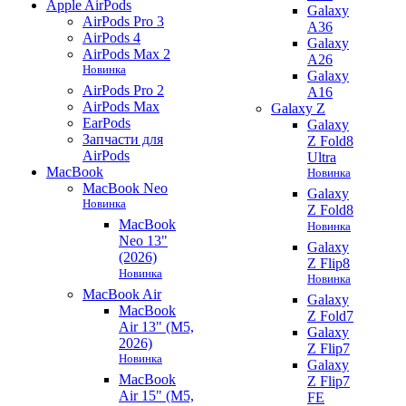
Apple AirPods
Galaxy
AirPods Pro 3
A36
AirPods 4
Galaxy
AirPods Max 2
A26
Новинка
Galaxy
AirPods Pro 2
A16
AirPods Max
Galaxy Z
EarPods
Galaxy
Запчасти для
Z Fold8
AirPods
Ultra
MacBook
Новинка
MacBook Neo
Galaxy
Новинка
Z Fold8
MacBook
Новинка
Neo 13"
Galaxy
(2026)
Z Flip8
Новинка
Новинка
MacBook Air
Galaxy
MacBook
Z Fold7
Air 13" (M5,
Galaxy
2026)
Z Flip7
Новинка
Galaxy
MacBook
Z Flip7
Air 15" (M5,
FE