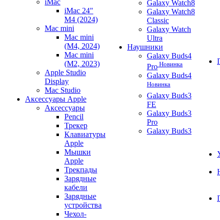
iMac
Galaxy Watch8
iMac 24"
Galaxy Watch8
M4 (2024)
Classic
Mac mini
Galaxy Watch
Mac mini
Ultra
(M4, 2024)
Наушники
Mac mini
Galaxy Buds4
(M2, 2023)
Новинка
Pro
Apple Studio
Galaxy Buds4
Display
Новинка
Mac Studio
Galaxy Buds3
Аксессуары Apple
FE
Аксессуары
Galaxy Buds3
Pencil
Pro
Трекер
Galaxy Buds3
Клавиатуры
Apple
Мышки
Apple
Трекпады
Зарядные
кабели
Зарядные
устройства
Чехол-