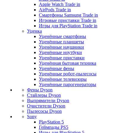
Apple Watch Trade in
AirPods Trade in
Смартфоны Samsung Trade in
Игровые приставки Trade in
Игры для PlayStation Trade in
Уценка
Уценённые смартфоны
Уценённые планшеты
Уценённые наушники
Уценённые ноутбуки
Уценённые приставки
Уценённая бытовая техника
Уценённые фены
Уценённые робот-пылесосы
Уценённые телевизоры
Уценённые парогенераторы
Фены Dyson
Стайлеры Dyson
Выпрямители Dyson
Очистители Dyson
Пылесосы Dyson
Sony
PlayStation 5
Геймпады PS5
Игры для PlayStation 5