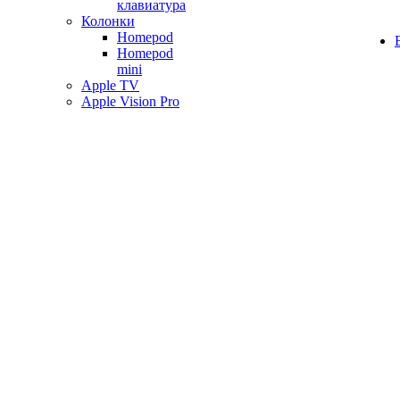
клавиатура
Колонки
Homepod
Homepod
mini
Apple TV
Apple Vision Pro