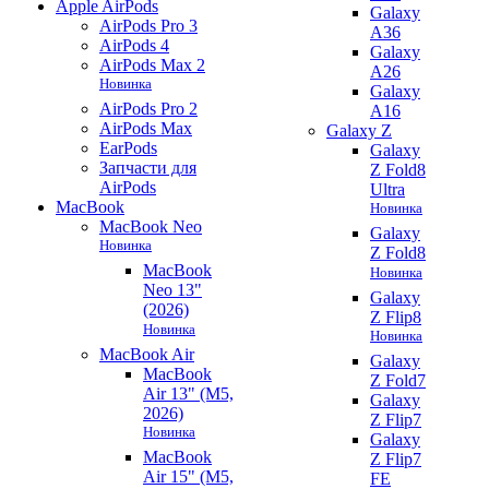
Apple AirPods
Galaxy
AirPods Pro 3
A36
AirPods 4
Galaxy
AirPods Max 2
A26
Новинка
Galaxy
AirPods Pro 2
A16
AirPods Max
Galaxy Z
EarPods
Galaxy
Запчасти для
Z Fold8
AirPods
Ultra
MacBook
Новинка
MacBook Neo
Galaxy
Новинка
Z Fold8
MacBook
Новинка
Neo 13"
Galaxy
(2026)
Z Flip8
Новинка
Новинка
MacBook Air
Galaxy
MacBook
Z Fold7
Air 13" (M5,
Galaxy
2026)
Z Flip7
Новинка
Galaxy
MacBook
Z Flip7
Air 15" (M5,
FE