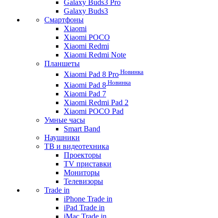
Galaxy Buds3 Pro
Galaxy Buds3
Смартфоны
Xiaomi
Xiaomi POCO
Xiaomi Redmi
Xiaomi Redmi Note
Планшеты
Новинка
Xiaomi Pad 8 Pro
Новинка
Xiaomi Pad 8
Xiaomi Pad 7
Xiaomi Redmi Pad 2
Xiaomi POCO Pad
Умные часы
Smart Band
Наушники
ТВ и видеотехника
Проекторы
TV приставки
Мониторы
Телевизоры
Trade in
iPhone Trade in
iPad Trade in
iMac Trade in