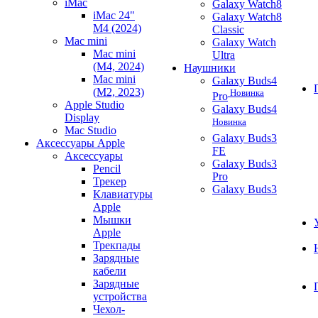
iMac
Galaxy Watch8
iMac 24"
Galaxy Watch8
M4 (2024)
Classic
Mac mini
Galaxy Watch
Mac mini
Ultra
(M4, 2024)
Наушники
Mac mini
Galaxy Buds4
(M2, 2023)
Новинка
Pro
Apple Studio
Galaxy Buds4
Display
Новинка
Mac Studio
Galaxy Buds3
Аксессуары Apple
FE
Аксессуары
Galaxy Buds3
Pencil
Pro
Трекер
Galaxy Buds3
Клавиатуры
Apple
Мышки
Apple
Трекпады
Зарядные
кабели
Зарядные
устройства
Чехол-