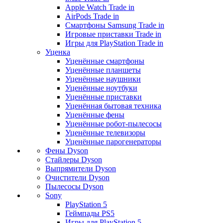
Apple Watch Trade in
AirPods Trade in
Смартфоны Samsung Trade in
Игровые приставки Trade in
Игры для PlayStation Trade in
Уценка
Уценённые смартфоны
Уценённые планшеты
Уценённые наушники
Уценённые ноутбуки
Уценённые приставки
Уценённая бытовая техника
Уценённые фены
Уценённые робот-пылесосы
Уценённые телевизоры
Уценённые парогенераторы
Фены Dyson
Стайлеры Dyson
Выпрямители Dyson
Очистители Dyson
Пылесосы Dyson
Sony
PlayStation 5
Геймпады PS5
Игры для PlayStation 5