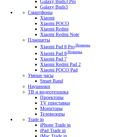
Galaxy Buds3 Pro
Galaxy Buds3
Смартфоны
Xiaomi
Xiaomi POCO
Xiaomi Redmi
Xiaomi Redmi Note
Планшеты
Новинка
Xiaomi Pad 8 Pro
Новинка
Xiaomi Pad 8
Xiaomi Pad 7
Xiaomi Redmi Pad 2
Xiaomi POCO Pad
Умные часы
Smart Band
Наушники
ТВ и видеотехника
Проекторы
TV приставки
Мониторы
Телевизоры
Trade in
iPhone Trade in
iPad Trade in
iMac Trade in