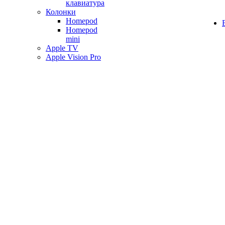
клавиатура
Колонки
Homepod
Homepod
mini
Apple TV
Apple Vision Pro