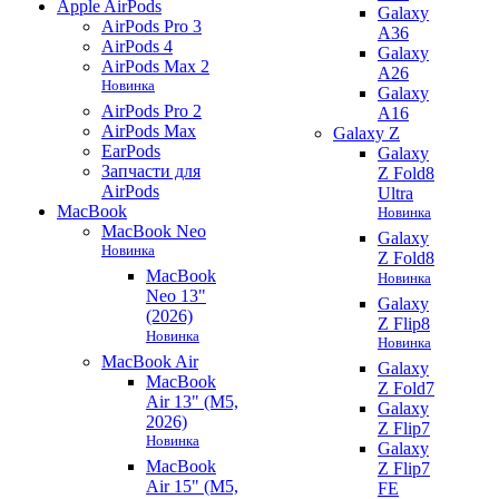
Apple AirPods
Galaxy
AirPods Pro 3
A36
AirPods 4
Galaxy
AirPods Max 2
A26
Новинка
Galaxy
AirPods Pro 2
A16
AirPods Max
Galaxy Z
EarPods
Galaxy
Запчасти для
Z Fold8
AirPods
Ultra
MacBook
Новинка
MacBook Neo
Galaxy
Новинка
Z Fold8
MacBook
Новинка
Neo 13"
Galaxy
(2026)
Z Flip8
Новинка
Новинка
MacBook Air
Galaxy
MacBook
Z Fold7
Air 13" (M5,
Galaxy
2026)
Z Flip7
Новинка
Galaxy
MacBook
Z Flip7
Air 15" (M5,
FE