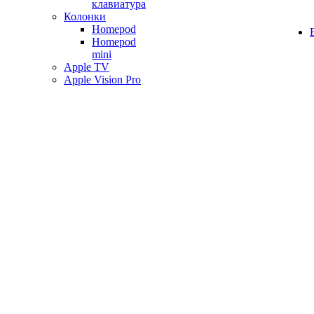
клавиатура
Колонки
Homepod
Homepod
mini
Apple TV
Apple Vision Pro