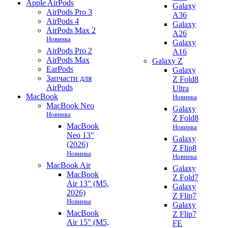
Apple AirPods
Galaxy
AirPods Pro 3
A36
AirPods 4
Galaxy
AirPods Max 2
A26
Новинка
Galaxy
AirPods Pro 2
A16
AirPods Max
Galaxy Z
EarPods
Galaxy
Запчасти для
Z Fold8
AirPods
Ultra
MacBook
Новинка
MacBook Neo
Galaxy
Новинка
Z Fold8
MacBook
Новинка
Neo 13"
Galaxy
(2026)
Z Flip8
Новинка
Новинка
MacBook Air
Galaxy
MacBook
Z Fold7
Air 13" (M5,
Galaxy
2026)
Z Flip7
Новинка
Galaxy
MacBook
Z Flip7
Air 15" (M5,
FE