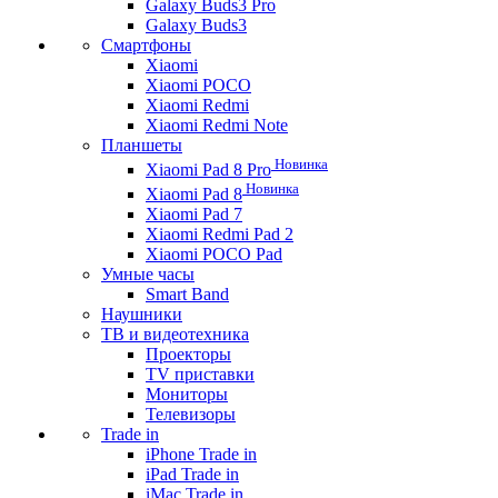
Galaxy Buds3 Pro
Galaxy Buds3
Смартфоны
Xiaomi
Xiaomi POCO
Xiaomi Redmi
Xiaomi Redmi Note
Планшеты
Новинка
Xiaomi Pad 8 Pro
Новинка
Xiaomi Pad 8
Xiaomi Pad 7
Xiaomi Redmi Pad 2
Xiaomi POCO Pad
Умные часы
Smart Band
Наушники
ТВ и видеотехника
Проекторы
TV приставки
Мониторы
Телевизоры
Trade in
iPhone Trade in
iPad Trade in
iMac Trade in