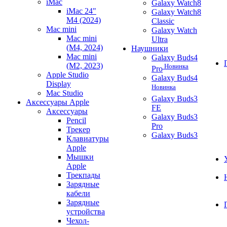
iMac
Galaxy Watch8
iMac 24"
Galaxy Watch8
M4 (2024)
Classic
Mac mini
Galaxy Watch
Mac mini
Ultra
(M4, 2024)
Наушники
Mac mini
Galaxy Buds4
(M2, 2023)
Новинка
Pro
Apple Studio
Galaxy Buds4
Display
Новинка
Mac Studio
Galaxy Buds3
Аксессуары Apple
FE
Аксессуары
Galaxy Buds3
Pencil
Pro
Трекер
Galaxy Buds3
Клавиатуры
Apple
Мышки
Apple
Трекпады
Зарядные
кабели
Зарядные
устройства
Чехол-