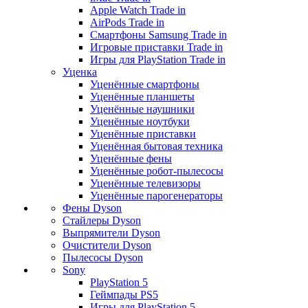
Apple Watch Trade in
AirPods Trade in
Смартфоны Samsung Trade in
Игровые приставки Trade in
Игры для PlayStation Trade in
Уценка
Уценённые смартфоны
Уценённые планшеты
Уценённые наушники
Уценённые ноутбуки
Уценённые приставки
Уценённая бытовая техника
Уценённые фены
Уценённые робот-пылесосы
Уценённые телевизоры
Уценённые парогенераторы
Фены Dyson
Стайлеры Dyson
Выпрямители Dyson
Очистители Dyson
Пылесосы Dyson
Sony
PlayStation 5
Геймпады PS5
Игры для PlayStation 5