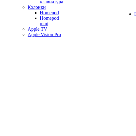
клавиатура
Колонки
Homepod
Homepod
mini
Apple TV
Apple Vision Pro