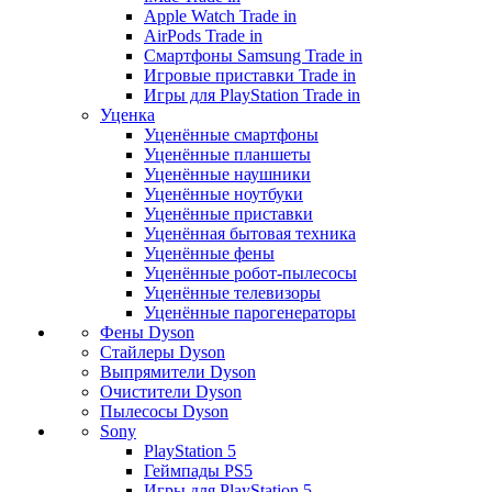
Apple Watch Trade in
AirPods Trade in
Смартфоны Samsung Trade in
Игровые приставки Trade in
Игры для PlayStation Trade in
Уценка
Уценённые смартфоны
Уценённые планшеты
Уценённые наушники
Уценённые ноутбуки
Уценённые приставки
Уценённая бытовая техника
Уценённые фены
Уценённые робот-пылесосы
Уценённые телевизоры
Уценённые парогенераторы
Фены Dyson
Стайлеры Dyson
Выпрямители Dyson
Очистители Dyson
Пылесосы Dyson
Sony
PlayStation 5
Геймпады PS5
Игры для PlayStation 5