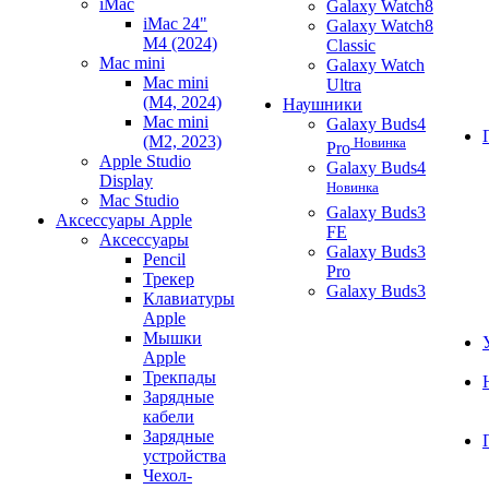
iMac
Galaxy Watch8
iMac 24"
Galaxy Watch8
M4 (2024)
Classic
Mac mini
Galaxy Watch
Mac mini
Ultra
(M4, 2024)
Наушники
Mac mini
Galaxy Buds4
(M2, 2023)
Новинка
Pro
Apple Studio
Galaxy Buds4
Display
Новинка
Mac Studio
Galaxy Buds3
Аксессуары Apple
FE
Аксессуары
Galaxy Buds3
Pencil
Pro
Трекер
Galaxy Buds3
Клавиатуры
Apple
Мышки
Apple
Трекпады
Зарядные
кабели
Зарядные
устройства
Чехол-