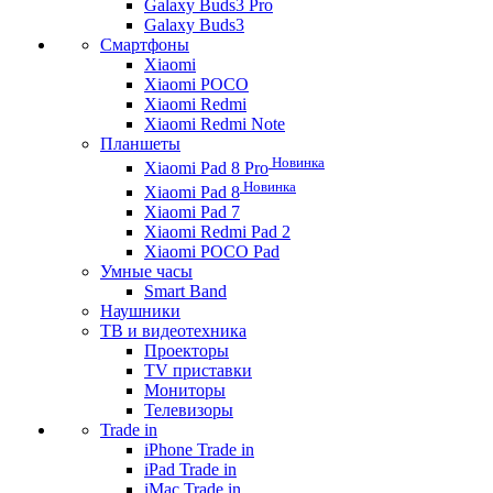
Galaxy Buds3 Pro
Galaxy Buds3
Смартфоны
Xiaomi
Xiaomi POCO
Xiaomi Redmi
Xiaomi Redmi Note
Планшеты
Новинка
Xiaomi Pad 8 Pro
Новинка
Xiaomi Pad 8
Xiaomi Pad 7
Xiaomi Redmi Pad 2
Xiaomi POCO Pad
Умные часы
Smart Band
Наушники
ТВ и видеотехника
Проекторы
TV приставки
Мониторы
Телевизоры
Trade in
iPhone Trade in
iPad Trade in
iMac Trade in