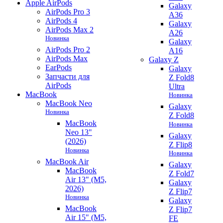
Apple AirPods
Galaxy
AirPods Pro 3
A36
AirPods 4
Galaxy
AirPods Max 2
A26
Новинка
Galaxy
AirPods Pro 2
A16
AirPods Max
Galaxy Z
EarPods
Galaxy
Запчасти для
Z Fold8
AirPods
Ultra
MacBook
Новинка
MacBook Neo
Galaxy
Новинка
Z Fold8
MacBook
Новинка
Neo 13"
Galaxy
(2026)
Z Flip8
Новинка
Новинка
MacBook Air
Galaxy
MacBook
Z Fold7
Air 13" (M5,
Galaxy
2026)
Z Flip7
Новинка
Galaxy
MacBook
Z Flip7
Air 15" (M5,
FE