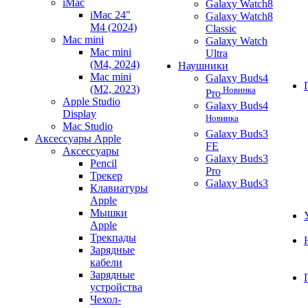
iMac
Galaxy Watch8
iMac 24"
Galaxy Watch8
M4 (2024)
Classic
Mac mini
Galaxy Watch
Mac mini
Ultra
(M4, 2024)
Наушники
Mac mini
Galaxy Buds4
(M2, 2023)
Новинка
Pro
Apple Studio
Galaxy Buds4
Display
Новинка
Mac Studio
Galaxy Buds3
Аксессуары Apple
FE
Аксессуары
Galaxy Buds3
Pencil
Pro
Трекер
Galaxy Buds3
Клавиатуры
Apple
Мышки
Apple
Трекпады
Зарядные
кабели
Зарядные
устройства
Чехол-