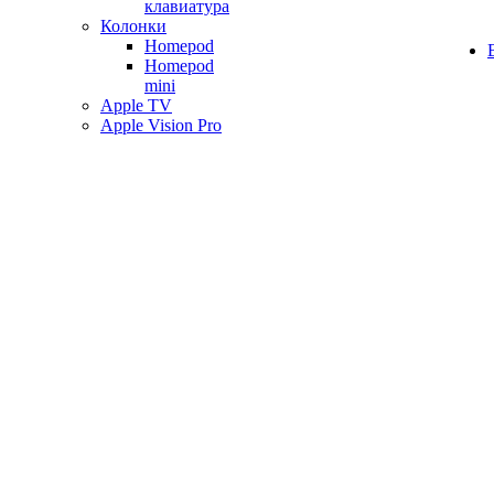
клавиатура
Колонки
Homepod
Homepod
mini
Apple TV
Apple Vision Pro