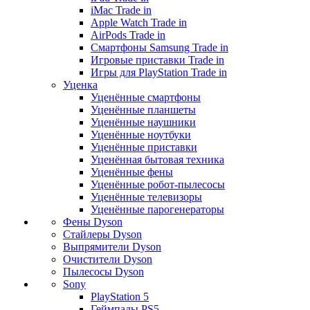
iMac Trade in
Apple Watch Trade in
AirPods Trade in
Смартфоны Samsung Trade in
Игровые приставки Trade in
Игры для PlayStation Trade in
Уценка
Уценённые смартфоны
Уценённые планшеты
Уценённые наушники
Уценённые ноутбуки
Уценённые приставки
Уценённая бытовая техника
Уценённые фены
Уценённые робот-пылесосы
Уценённые телевизоры
Уценённые парогенераторы
Фены Dyson
Стайлеры Dyson
Выпрямители Dyson
Очистители Dyson
Пылесосы Dyson
Sony
PlayStation 5
Геймпады PS5