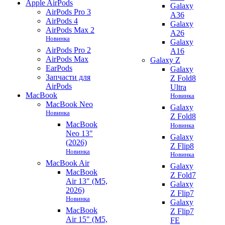
Apple AirPods
Galaxy
AirPods Pro 3
A36
AirPods 4
Galaxy
AirPods Max 2
A26
Новинка
Galaxy
AirPods Pro 2
A16
AirPods Max
Galaxy Z
EarPods
Galaxy
Запчасти для
Z Fold8
AirPods
Ultra
MacBook
Новинка
MacBook Neo
Galaxy
Новинка
Z Fold8
MacBook
Новинка
Neo 13"
Galaxy
(2026)
Z Flip8
Новинка
Новинка
MacBook Air
Galaxy
MacBook
Z Fold7
Air 13" (M5,
Galaxy
2026)
Z Flip7
Новинка
Galaxy
MacBook
Z Flip7
Air 15" (M5,
FE