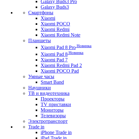
Galaxy Buds3 Pro
Galaxy Buds3
Смартфоны
Xiaomi
Xiaomi POCO
Xiaomi Redmi
Xiaomi Redmi Note
Планшеты
Новинка
Xiaomi Pad 8 Pro
Новинка
Xiaomi Pad 8
Xiaomi Pad 7
Xiaomi Redmi Pad 2
Xiaomi POCO Pad
Умные часы
Smart Band
Наушники
ТВ и видеотехника
Проекторы
TV приставки
Мониторы
Телевизоры
Электротранспорт
Trade in
iPhone Trade in
iPad Trade in