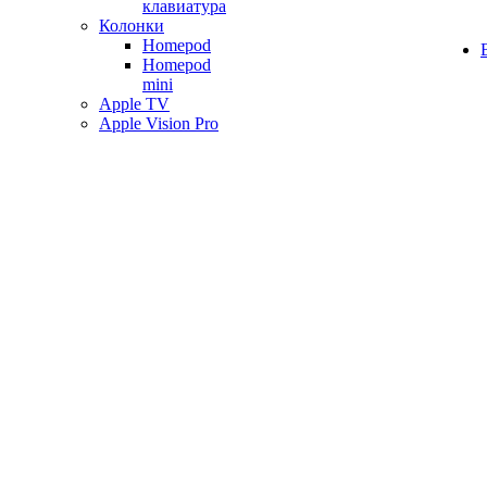
клавиатура
Колонки
Homepod
Homepod
mini
Apple TV
Apple Vision Pro