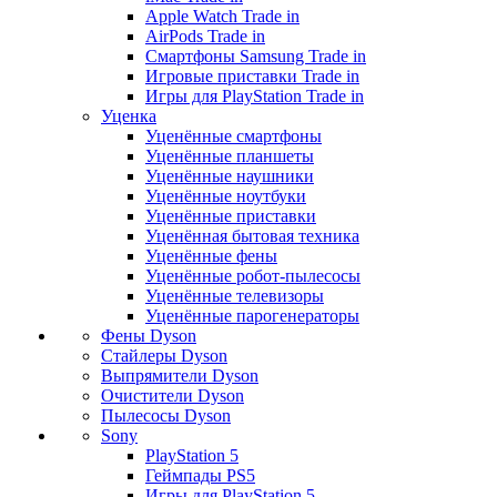
Apple Watch Trade in
AirPods Trade in
Смартфоны Samsung Trade in
Игровые приставки Trade in
Игры для PlayStation Trade in
Уценка
Уценённые смартфоны
Уценённые планшеты
Уценённые наушники
Уценённые ноутбуки
Уценённые приставки
Уценённая бытовая техника
Уценённые фены
Уценённые робот-пылесосы
Уценённые телевизоры
Уценённые парогенераторы
Фены Dyson
Стайлеры Dyson
Выпрямители Dyson
Очистители Dyson
Пылесосы Dyson
Sony
PlayStation 5
Геймпады PS5
Игры для PlayStation 5