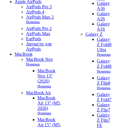
Apple AirPods
Galaxy
AirPods Pro 3
A36
AirPods 4
Galaxy
AirPods Max 2
A26
Новинка
Galaxy
AirPods Pro 2
A16
AirPods Max
Galaxy Z
EarPods
Galaxy
Запчасти для
Z Fold8
AirPods
Ultra
MacBook
Новинка
MacBook Neo
Galaxy
Новинка
Z Fold8
MacBook
Новинка
Neo 13"
Galaxy
(2026)
Z Flip8
Новинка
Новинка
MacBook Air
Galaxy
MacBook
Z Fold7
Air 13" (M5,
Galaxy
2026)
Z Flip7
Новинка
Galaxy
MacBook
Z Flip7
Air 15" (M5,
FE