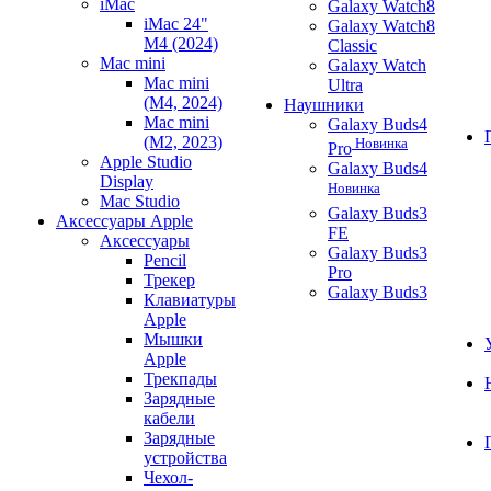
iMac
Galaxy Watch8
iMac 24"
Galaxy Watch8
M4 (2024)
Classic
Mac mini
Galaxy Watch
Mac mini
Ultra
(M4, 2024)
Наушники
Mac mini
Galaxy Buds4
(M2, 2023)
Новинка
Pro
Apple Studio
Galaxy Buds4
Display
Новинка
Mac Studio
Galaxy Buds3
Аксессуары Apple
FE
Аксессуары
Galaxy Buds3
Pencil
Pro
Трекер
Galaxy Buds3
Клавиатуры
Apple
Мышки
Apple
Трекпады
Зарядные
кабели
Зарядные
устройства
Чехол-