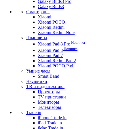
Galaxy Buds3 Pro
Galaxy Buds3
Смартфоны
Xiaomi
Xiaomi POCO
Xiaomi Redmi
Xiaomi Redmi Note
Планшеты
Новинка
Xiaomi Pad 8 Pro
Новинка
Xiaomi Pad 8
Xiaomi Pad 7
Xiaomi Redmi Pad 2
Xiaomi POCO Pad
Умные часы
Smart Band
Наушники
ТВ и видеотехника
Проекторы
TV приставки
Мониторы
Телевизоры
Trade in
iPhone Trade in
iPad Trade in
iMac Trade in