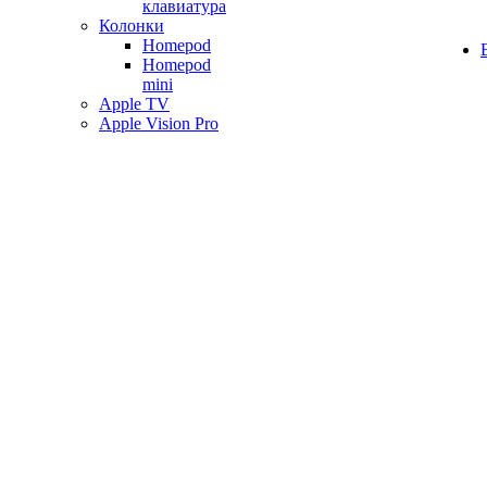
клавиатура
Колонки
Homepod
Homepod
mini
Apple TV
Apple Vision Pro