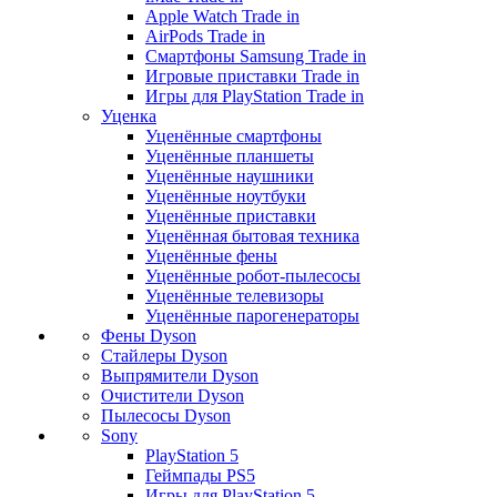
Apple Watch Trade in
AirPods Trade in
Смартфоны Samsung Trade in
Игровые приставки Trade in
Игры для PlayStation Trade in
Уценка
Уценённые смартфоны
Уценённые планшеты
Уценённые наушники
Уценённые ноутбуки
Уценённые приставки
Уценённая бытовая техника
Уценённые фены
Уценённые робот-пылесосы
Уценённые телевизоры
Уценённые парогенераторы
Фены Dyson
Стайлеры Dyson
Выпрямители Dyson
Очистители Dyson
Пылесосы Dyson
Sony
PlayStation 5
Геймпады PS5
Игры для PlayStation 5