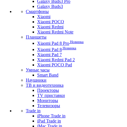
Galaxy Buds3 Pro
Galaxy Buds3
Смартфоны
Xiaomi
Xiaomi POCO
Xiaomi Redmi
Xiaomi Redmi Note
Планшеты
Новинка
Xiaomi Pad 8 Pro
Новинка
Xiaomi Pad 8
Xiaomi Pad 7
Xiaomi Redmi Pad 2
Xiaomi POCO Pad
Умные часы
Smart Band
Наушники
ТВ и видеотехника
Проекторы
TV приставки
Мониторы
Телевизоры
Trade in
iPhone Trade in
iPad Trade in
iMac Trade in