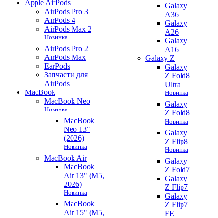
Apple AirPods
Galaxy
AirPods Pro 3
A36
AirPods 4
Galaxy
AirPods Max 2
A26
Новинка
Galaxy
AirPods Pro 2
A16
AirPods Max
Galaxy Z
EarPods
Galaxy
Запчасти для
Z Fold8
AirPods
Ultra
MacBook
Новинка
MacBook Neo
Galaxy
Новинка
Z Fold8
MacBook
Новинка
Neo 13"
Galaxy
(2026)
Z Flip8
Новинка
Новинка
MacBook Air
Galaxy
MacBook
Z Fold7
Air 13" (M5,
Galaxy
2026)
Z Flip7
Новинка
Galaxy
MacBook
Z Flip7
Air 15" (M5,
FE