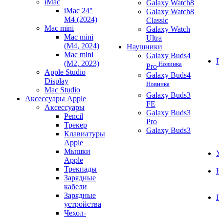
iMac
Galaxy Watch8
iMac 24"
Galaxy Watch8
M4 (2024)
Classic
Mac mini
Galaxy Watch
Mac mini
Ultra
(M4, 2024)
Наушники
Mac mini
Galaxy Buds4
(M2, 2023)
Новинка
Pro
Apple Studio
Galaxy Buds4
Display
Новинка
Mac Studio
Galaxy Buds3
Аксессуары Apple
FE
Аксессуары
Galaxy Buds3
Pencil
Pro
Трекер
Galaxy Buds3
Клавиатуры
Apple
Мышки
Apple
Трекпады
Зарядные
кабели
Зарядные
устройства
Чехол-