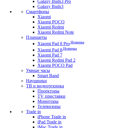
Galaxy Buds3 Pro
Galaxy Buds3
Смартфоны
Xiaomi
Xiaomi POCO
Xiaomi Redmi
Xiaomi Redmi Note
Планшеты
Новинка
Xiaomi Pad 8 Pro
Новинка
Xiaomi Pad 8
Xiaomi Pad 7
Xiaomi Redmi Pad 2
Xiaomi POCO Pad
Умные часы
Smart Band
Наушники
ТВ и видеотехника
Проекторы
TV приставки
Мониторы
Телевизоры
Trade in
iPhone Trade in
iPad Trade in
iMac Trade in