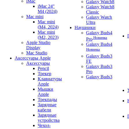
iMac
Galaxy Watch8
iMac 24"
Galaxy Watch8
M4 (2024)
Classic
Mac mini
Galaxy Watch
Mac mini
Ultra
(M4, 2024)
Наушники
Mac mini
Galaxy Buds4
(M2, 2023)
Новинка
Pro
Apple Studio
Galaxy Buds4
Display
Новинка
Mac Studio
Galaxy Buds3
Аксессуары Apple
FE
Аксессуары
Galaxy Buds3
Pencil
Pro
Трекер
Galaxy Buds3
Клавиатуры
Apple
Мышки
Apple
Трекпады
Зарядные
кабели
Зарядные
устройства
Чехол-