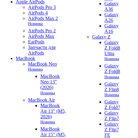
Apple AirPods
Galaxy
AirPods Pro 3
A36
AirPods 4
Galaxy
AirPods Max 2
A26
Новинка
Galaxy
AirPods Pro 2
A16
AirPods Max
Galaxy Z
EarPods
Galaxy
Запчасти для
Z Fold8
AirPods
Ultra
MacBook
Новинка
MacBook Neo
Galaxy
Новинка
Z Fold8
MacBook
Новинка
Neo 13"
Galaxy
(2026)
Z Flip8
Новинка
Новинка
MacBook Air
Galaxy
MacBook
Z Fold7
Air 13" (M5,
Galaxy
2026)
Z Flip7
Новинка
Galaxy
MacBook
Z Flip7
Air 15" (M5,
FE