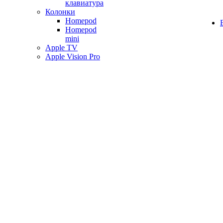
клавиатура
Колонки
Homepod
Homepod
mini
Apple TV
Apple Vision Pro