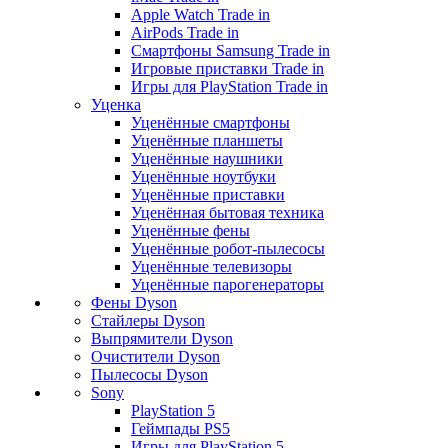
Apple Watch Trade in
AirPods Trade in
Смартфоны Samsung Trade in
Игровые приставки Trade in
Игры для PlayStation Trade in
Уценка
Уценённые смартфоны
Уценённые планшеты
Уценённые наушники
Уценённые ноутбуки
Уценённые приставки
Уценённая бытовая техника
Уценённые фены
Уценённые робот-пылесосы
Уценённые телевизоры
Уценённые парогенераторы
Фены Dyson
Стайлеры Dyson
Выпрямители Dyson
Очистители Dyson
Пылесосы Dyson
Sony
PlayStation 5
Геймпады PS5
Игры для PlayStation 5