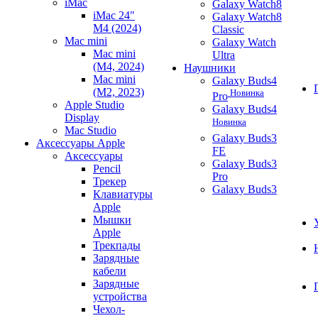
iMac
Galaxy Watch8
iMac 24"
Galaxy Watch8
M4 (2024)
Classic
Mac mini
Galaxy Watch
Mac mini
Ultra
(M4, 2024)
Наушники
Mac mini
Galaxy Buds4
(M2, 2023)
Новинка
Pro
Apple Studio
Galaxy Buds4
Display
Новинка
Mac Studio
Galaxy Buds3
Аксессуары Apple
FE
Аксессуары
Galaxy Buds3
Pencil
Pro
Трекер
Galaxy Buds3
Клавиатуры
Apple
Мышки
Apple
Трекпады
Зарядные
кабели
Зарядные
устройства
Чехол-