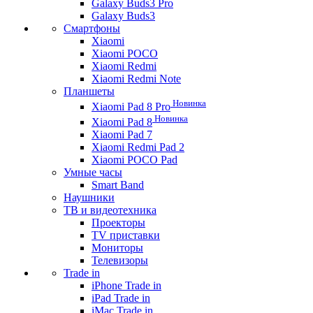
Galaxy Buds3 Pro
Galaxy Buds3
Смартфоны
Xiaomi
Xiaomi POCO
Xiaomi Redmi
Xiaomi Redmi Note
Планшеты
Новинка
Xiaomi Pad 8 Pro
Новинка
Xiaomi Pad 8
Xiaomi Pad 7
Xiaomi Redmi Pad 2
Xiaomi POCO Pad
Умные часы
Smart Band
Наушники
ТВ и видеотехника
Проекторы
TV приставки
Мониторы
Телевизоры
Trade in
iPhone Trade in
iPad Trade in
iMac Trade in