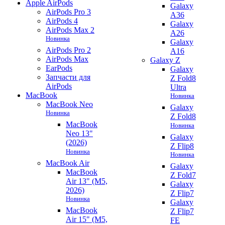
Apple AirPods
Galaxy
AirPods Pro 3
A36
AirPods 4
Galaxy
AirPods Max 2
A26
Новинка
Galaxy
AirPods Pro 2
A16
AirPods Max
Galaxy Z
EarPods
Galaxy
Запчасти для
Z Fold8
AirPods
Ultra
MacBook
Новинка
MacBook Neo
Galaxy
Новинка
Z Fold8
MacBook
Новинка
Neo 13"
Galaxy
(2026)
Z Flip8
Новинка
Новинка
MacBook Air
Galaxy
MacBook
Z Fold7
Air 13" (M5,
Galaxy
2026)
Z Flip7
Новинка
Galaxy
MacBook
Z Flip7
Air 15" (M5,
FE