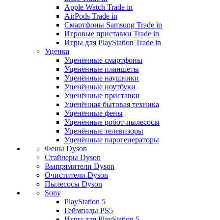
Apple Watch Trade in
AirPods Trade in
Смартфоны Samsung Trade in
Игровые приставки Trade in
Игры для PlayStation Trade in
Уценка
Уценённые смартфоны
Уценённые планшеты
Уценённые наушники
Уценённые ноутбуки
Уценённые приставки
Уценённая бытовая техника
Уценённые фены
Уценённые робот-пылесосы
Уценённые телевизоры
Уценённые парогенераторы
Фены Dyson
Стайлеры Dyson
Выпрямители Dyson
Очистители Dyson
Пылесосы Dyson
Sony
PlayStation 5
Геймпады PS5
Игры для PlayStation 5