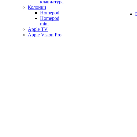
клавиатура
Колонки
Homepod
Homepod
mini
Apple TV
Apple Vision Pro