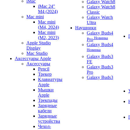
iMac
Galaxy Watch8
iMac 24"
Galaxy Watch8
M4 (2024)
Classic
Mac mini
Galaxy Watch
Mac mini
Ultra
(M4, 2024)
Наушники
Mac mini
Galaxy Buds4
(M2, 2023)
Новинка
Pro
Apple Studio
Galaxy Buds4
Display
Новинка
Mac Studio
Galaxy Buds3
Аксессуары Apple
FE
Аксессуары
Galaxy Buds3
Pencil
Pro
Трекер
Galaxy Buds3
Клавиатуры
Apple
Мышки
Apple
Трекпады
Зарядные
кабели
Зарядные
устройства
Чехол-