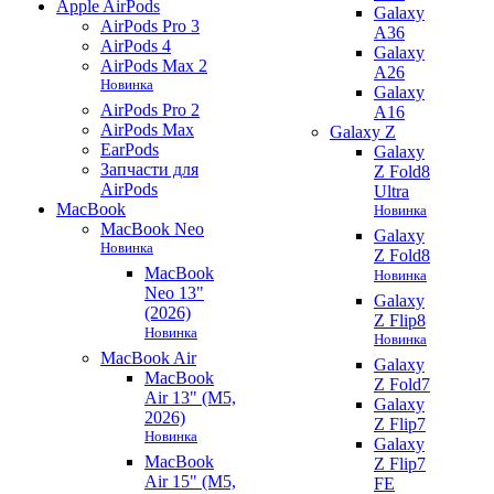
Apple AirPods
Galaxy
AirPods Pro 3
A36
AirPods 4
Galaxy
AirPods Max 2
A26
Новинка
Galaxy
AirPods Pro 2
A16
AirPods Max
Galaxy Z
EarPods
Galaxy
Запчасти для
Z Fold8
AirPods
Ultra
MacBook
Новинка
MacBook Neo
Galaxy
Новинка
Z Fold8
MacBook
Новинка
Neo 13"
Galaxy
(2026)
Z Flip8
Новинка
Новинка
MacBook Air
Galaxy
MacBook
Z Fold7
Air 13" (M5,
Galaxy
2026)
Z Flip7
Новинка
Galaxy
MacBook
Z Flip7
Air 15" (M5,
FE