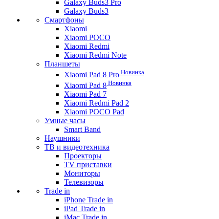
Galaxy Buds3 Pro
Galaxy Buds3
Смартфоны
Xiaomi
Xiaomi POCO
Xiaomi Redmi
Xiaomi Redmi Note
Планшеты
Новинка
Xiaomi Pad 8 Pro
Новинка
Xiaomi Pad 8
Xiaomi Pad 7
Xiaomi Redmi Pad 2
Xiaomi POCO Pad
Умные часы
Smart Band
Наушники
ТВ и видеотехника
Проекторы
TV приставки
Мониторы
Телевизоры
Trade in
iPhone Trade in
iPad Trade in
iMac Trade in