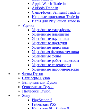
Apple Watch Trade in
AirPods Trade in
Смартфоны Samsung Trade in
Игровые приставки Trade in
Игры для PlayStation Trade in
Уценка
Уценённые смартфоны
Уценённые планшеты
Уценённые наушники
Уценённые ноутбуки
Уценённые приставки
Уценённая бытовая техника
Уценённые фены
Уценённые робот-пылесосы
Уценённые телевизоры
Уценённые парогенераторы
Фены Dyson
Стайлеры Dyson
Выпрямители Dyson
Очистители Dyson
Пылесосы Dyson
Sony
PlayStation 5
Геймпады PS5
Игры для PlayStation 5