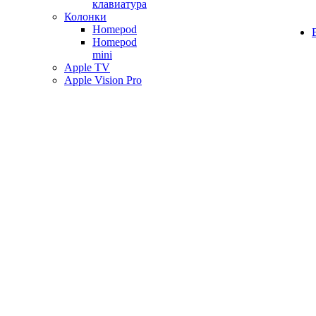
клавиатура
Колонки
Homepod
Homepod
mini
Apple TV
Apple Vision Pro