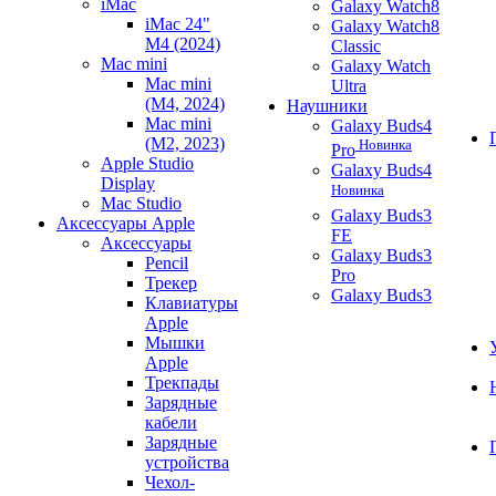
iMac
Galaxy Watch8
iMac 24"
Galaxy Watch8
M4 (2024)
Classic
Mac mini
Galaxy Watch
Mac mini
Ultra
(M4, 2024)
Наушники
Mac mini
Galaxy Buds4
(M2, 2023)
Новинка
Pro
Apple Studio
Galaxy Buds4
Display
Новинка
Mac Studio
Galaxy Buds3
Аксессуары Apple
FE
Аксессуары
Galaxy Buds3
Pencil
Pro
Трекер
Galaxy Buds3
Клавиатуры
Apple
Мышки
Apple
Трекпады
Зарядные
кабели
Зарядные
устройства
Чехол-