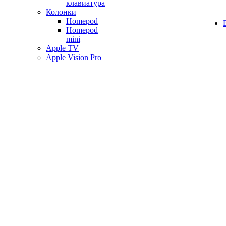
клавиатура
Колонки
Homepod
Homepod
mini
Apple TV
Apple Vision Pro