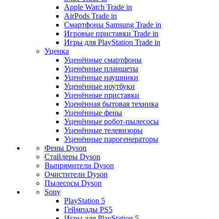
Apple Watch Trade in
AirPods Trade in
Смартфоны Samsung Trade in
Игровые приставки Trade in
Игры для PlayStation Trade in
Уценка
Уценённые смартфоны
Уценённые планшеты
Уценённые наушники
Уценённые ноутбуки
Уценённые приставки
Уценённая бытовая техника
Уценённые фены
Уценённые робот-пылесосы
Уценённые телевизоры
Уценённые парогенераторы
Фены Dyson
Стайлеры Dyson
Выпрямители Dyson
Очистители Dyson
Пылесосы Dyson
Sony
PlayStation 5
Геймпады PS5
Игры для PlayStation 5