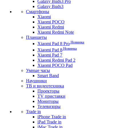
Galaxy Buds3 Pro
Galaxy Buds3
Смартфоны
Xiaomi
Xiaomi POCO
Xiaomi Redmi
Xiaomi Redmi Note
Планшеты
Новинка
Xiaomi Pad 8 Pro
Новинка
Xiaomi Pad 8
Xiaomi Pad 7
Xiaomi Redmi Pad 2
Xiaomi POCO Pad
Умные часы
Smart Band
Наушники
ТВ и видеотехника
Проекторы
TV приставки
Мониторы
Телевизоры
Trade in
iPhone Trade in
iPad Trade in
iMac Trade in