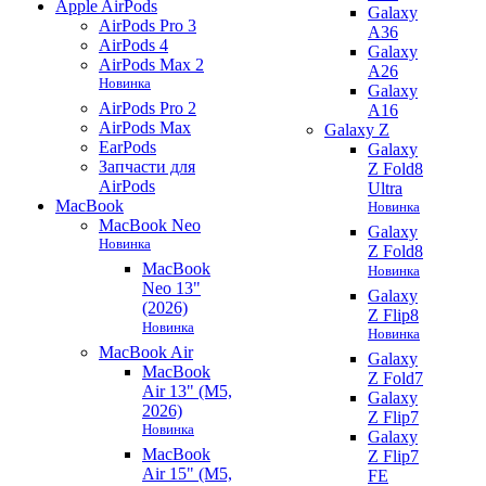
Apple AirPods
Galaxy
AirPods Pro 3
A36
AirPods 4
Galaxy
AirPods Max 2
A26
Новинка
Galaxy
AirPods Pro 2
A16
AirPods Max
Galaxy Z
EarPods
Galaxy
Запчасти для
Z Fold8
AirPods
Ultra
MacBook
Новинка
MacBook Neo
Galaxy
Новинка
Z Fold8
MacBook
Новинка
Neo 13"
Galaxy
(2026)
Z Flip8
Новинка
Новинка
MacBook Air
Galaxy
MacBook
Z Fold7
Air 13" (M5,
Galaxy
2026)
Z Flip7
Новинка
Galaxy
MacBook
Z Flip7
Air 15" (M5,
FE