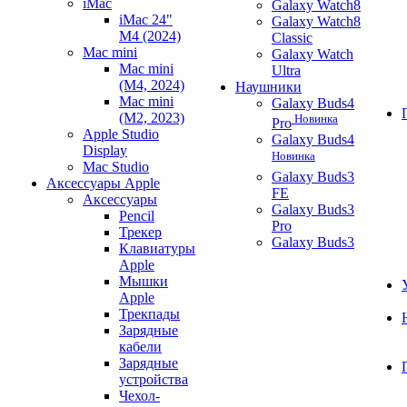
iMac
Galaxy Watch8
iMac 24"
Galaxy Watch8
M4 (2024)
Classic
Mac mini
Galaxy Watch
Mac mini
Ultra
(M4, 2024)
Наушники
Mac mini
Galaxy Buds4
(M2, 2023)
Новинка
Pro
Apple Studio
Galaxy Buds4
Display
Новинка
Mac Studio
Galaxy Buds3
Аксессуары Apple
FE
Аксессуары
Galaxy Buds3
Pencil
Pro
Трекер
Galaxy Buds3
Клавиатуры
Apple
Мышки
Apple
Трекпады
Зарядные
кабели
Зарядные
устройства
Чехол-