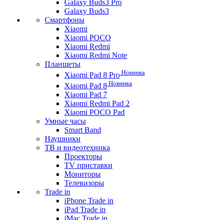
Galaxy Buds3 Pro
Galaxy Buds3
Смартфоны
Xiaomi
Xiaomi POCO
Xiaomi Redmi
Xiaomi Redmi Note
Планшеты
Новинка
Xiaomi Pad 8 Pro
Новинка
Xiaomi Pad 8
Xiaomi Pad 7
Xiaomi Redmi Pad 2
Xiaomi POCO Pad
Умные часы
Smart Band
Наушники
ТВ и видеотехника
Проекторы
TV приставки
Мониторы
Телевизоры
Trade in
iPhone Trade in
iPad Trade in
iMac Trade in