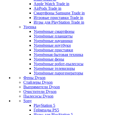
Apple Watch Trade in
AirPods Trade in
Смартфоны Samsung Trade in
Игровые приставки Trade in
Игры для PlayStation Trade in
Уценка
Уценённые смартфоны
Уценённые планшеты
Уценённые наушники
Уценённые ноутбуки
Уценённые приставки
Уценённая бытовая техника
Уценённые фены
Уценённые робот-пылесосы
Уценённые телевизоры
Уценённые парогенераторы
Фены Dyson
Стайлеры Dyson
Выпрямители Dyson
Очистители Dyson
Пылесосы Dyson
Sony
PlayStation 5
Геймпады PS5
Игры для PlayStation 5