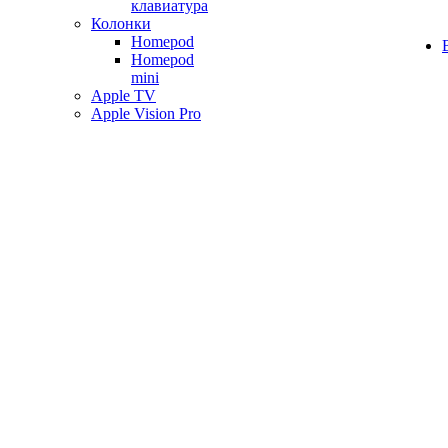
клавиатура
Колонки
Homepod
Homepod
mini
Apple TV
Apple Vision Pro