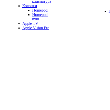
клавиатура
Колонки
Homepod
Homepod
mini
Apple TV
Apple Vision Pro