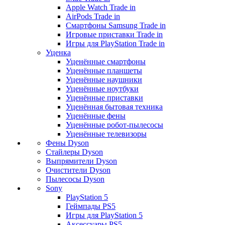
Apple Watch Trade in
AirPods Trade in
Смартфоны Samsung Trade in
Игровые приставки Trade in
Игры для PlayStation Trade in
Уценка
Уценённые смартфоны
Уценённые планшеты
Уценённые наушники
Уценённые ноутбуки
Уценённые приставки
Уценённая бытовая техника
Уценённые фены
Уценённые робот-пылесосы
Уценённые телевизоры
Фены Dyson
Стайлеры Dyson
Выпрямители Dyson
Очистители Dyson
Пылесосы Dyson
Sony
PlayStation 5
Геймпады PS5
Игры для PlayStation 5
Аксессуары PS5