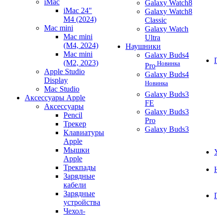
iMac
Galaxy Watch8
iMac 24"
Galaxy Watch8
M4 (2024)
Classic
Mac mini
Galaxy Watch
Mac mini
Ultra
(M4, 2024)
Наушники
Mac mini
Galaxy Buds4
(M2, 2023)
Новинка
Pro
Apple Studio
Galaxy Buds4
Display
Новинка
Mac Studio
Galaxy Buds3
Аксессуары Apple
FE
Аксессуары
Galaxy Buds3
Pencil
Pro
Трекер
Galaxy Buds3
Клавиатуры
Apple
Мышки
Apple
Трекпады
Зарядные
кабели
Зарядные
устройства
Чехол-