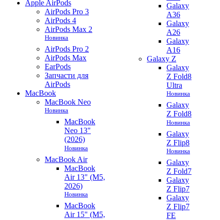
Apple AirPods
Galaxy
AirPods Pro 3
A36
AirPods 4
Galaxy
AirPods Max 2
A26
Новинка
Galaxy
AirPods Pro 2
A16
AirPods Max
Galaxy Z
EarPods
Galaxy
Запчасти для
Z Fold8
AirPods
Ultra
MacBook
Новинка
MacBook Neo
Galaxy
Новинка
Z Fold8
MacBook
Новинка
Neo 13"
Galaxy
(2026)
Z Flip8
Новинка
Новинка
MacBook Air
Galaxy
MacBook
Z Fold7
Air 13" (M5,
Galaxy
2026)
Z Flip7
Новинка
Galaxy
MacBook
Z Flip7
Air 15" (M5,
FE