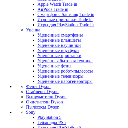
Apple Watch Trade in
AirPods Trade in
Смартфоны Samsung Trade in
Игровые приставки Trade in
Игры для PlayStation Trade in
Уценка
Уценённые смартфоны
Уценённые планшеты
Уценённые наушники
Уценённые ноутбуки
Уценённые приставки
Уценённая бытовая техника
Уценённые фены
Уценённые робот-пылесосы
Уценённые телевизоры
Уценённые парогенераторы
Фены Dyson
Стайлеры Dyson
Выпрямители Dyson
Очистители Dyson
Пылесосы Dyson
Sony
PlayStation 5
Геймпады PS5
Игры для PlayStation 5