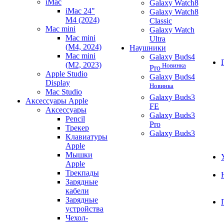
iMac
Galaxy Watch8
iMac 24"
Galaxy Watch8
M4 (2024)
Classic
Mac mini
Galaxy Watch
Mac mini
Ultra
(M4, 2024)
Наушники
Mac mini
Galaxy Buds4
(M2, 2023)
Новинка
Pro
Apple Studio
Galaxy Buds4
Display
Новинка
Mac Studio
Galaxy Buds3
Аксессуары Apple
FE
Аксессуары
Galaxy Buds3
Pencil
Pro
Трекер
Galaxy Buds3
Клавиатуры
Apple
Мышки
Apple
Трекпады
Зарядные
кабели
Зарядные
устройства
Чехол-