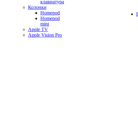
клавиатура
Колонки
Homepod
Homepod
mini
Apple TV
Apple Vision Pro