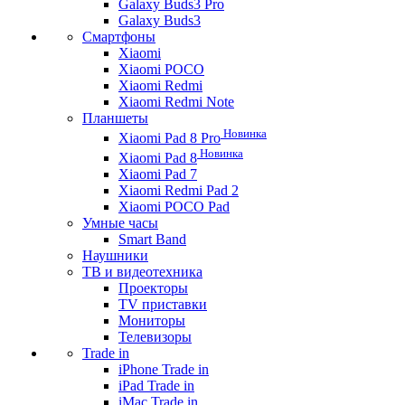
Galaxy Buds3 Pro
Galaxy Buds3
Смартфоны
Xiaomi
Xiaomi POCO
Xiaomi Redmi
Xiaomi Redmi Note
Планшеты
Новинка
Xiaomi Pad 8 Pro
Новинка
Xiaomi Pad 8
Xiaomi Pad 7
Xiaomi Redmi Pad 2
Xiaomi POCO Pad
Умные часы
Smart Band
Наушники
ТВ и видеотехника
Проекторы
TV приставки
Мониторы
Телевизоры
Trade in
iPhone Trade in
iPad Trade in
iMac Trade in