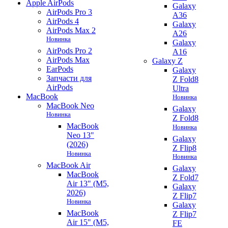
Apple AirPods
Galaxy
AirPods Pro 3
A36
AirPods 4
Galaxy
AirPods Max 2
A26
Новинка
Galaxy
AirPods Pro 2
A16
AirPods Max
Galaxy Z
EarPods
Galaxy
Запчасти для
Z Fold8
AirPods
Ultra
MacBook
Новинка
MacBook Neo
Galaxy
Новинка
Z Fold8
MacBook
Новинка
Neo 13"
Galaxy
(2026)
Z Flip8
Новинка
Новинка
MacBook Air
Galaxy
MacBook
Z Fold7
Air 13" (M5,
Galaxy
2026)
Z Flip7
Новинка
Galaxy
MacBook
Z Flip7
Air 15" (M5,
FE