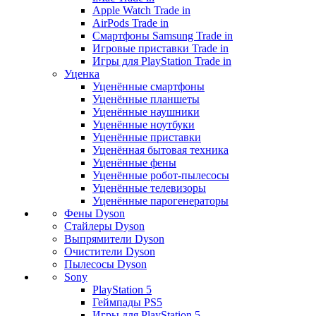
Apple Watch Trade in
AirPods Trade in
Смартфоны Samsung Trade in
Игровые приставки Trade in
Игры для PlayStation Trade in
Уценка
Уценённые смартфоны
Уценённые планшеты
Уценённые наушники
Уценённые ноутбуки
Уценённые приставки
Уценённая бытовая техника
Уценённые фены
Уценённые робот-пылесосы
Уценённые телевизоры
Уценённые парогенераторы
Фены Dyson
Стайлеры Dyson
Выпрямители Dyson
Очистители Dyson
Пылесосы Dyson
Sony
PlayStation 5
Геймпады PS5
Игры для PlayStation 5