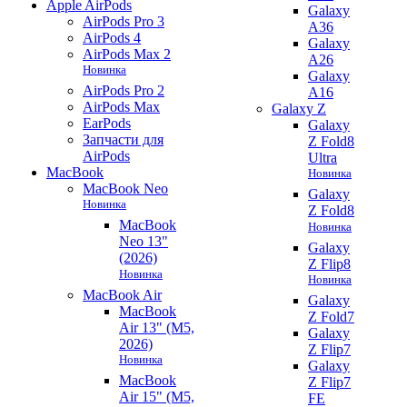
Apple AirPods
Galaxy
AirPods Pro 3
A36
AirPods 4
Galaxy
AirPods Max 2
A26
Новинка
Galaxy
AirPods Pro 2
A16
AirPods Max
Galaxy Z
EarPods
Galaxy
Запчасти для
Z Fold8
AirPods
Ultra
MacBook
Новинка
MacBook Neo
Galaxy
Новинка
Z Fold8
MacBook
Новинка
Neo 13"
Galaxy
(2026)
Z Flip8
Новинка
Новинка
MacBook Air
Galaxy
MacBook
Z Fold7
Air 13" (M5,
Galaxy
2026)
Z Flip7
Новинка
Galaxy
MacBook
Z Flip7
Air 15" (M5,
FE