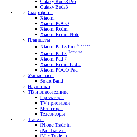
Galaxy Buds3 Pro
Galaxy Buds3
Смартфоны
Xiaomi
Xiaomi POCO
Xiaomi Redmi
Xiaomi Redmi Note
Планшеты
Новинка
Xiaomi Pad 8 Pro
Новинка
Xiaomi Pad 8
Xiaomi Pad 7
Xiaomi Redmi Pad 2
Xiaomi POCO Pad
Умные часы
Smart Band
Наушники
ТВ и видеотехника
Проекторы
TV приставки
Мониторы
Телевизоры
Trade in
iPhone Trade in
iPad Trade in
iMac Trade in