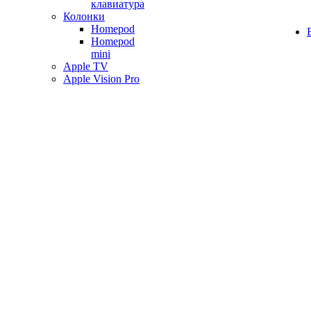
клавиатура
Колонки
Homepod
Homepod
mini
Apple TV
Apple Vision Pro