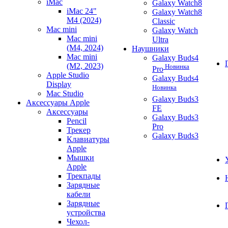
iMac
Galaxy Watch8
iMac 24"
Galaxy Watch8
M4 (2024)
Classic
Mac mini
Galaxy Watch
Mac mini
Ultra
(M4, 2024)
Наушники
Mac mini
Galaxy Buds4
(M2, 2023)
Новинка
Pro
Apple Studio
Galaxy Buds4
Display
Новинка
Mac Studio
Galaxy Buds3
Аксессуары Apple
FE
Аксессуары
Galaxy Buds3
Pencil
Pro
Трекер
Galaxy Buds3
Клавиатуры
Apple
Мышки
Apple
Трекпады
Зарядные
кабели
Зарядные
устройства
Чехол-