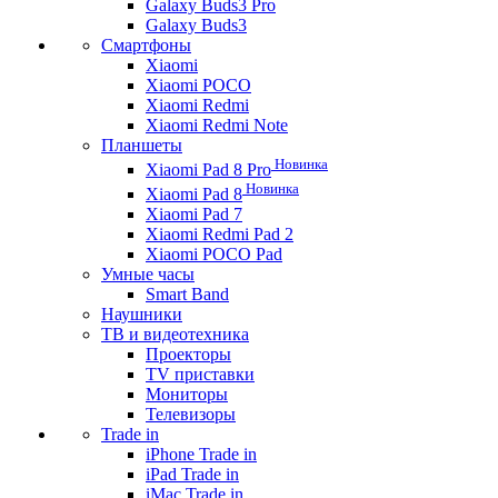
Galaxy Buds3 Pro
Galaxy Buds3
Смартфоны
Xiaomi
Xiaomi POCO
Xiaomi Redmi
Xiaomi Redmi Note
Планшеты
Новинка
Xiaomi Pad 8 Pro
Новинка
Xiaomi Pad 8
Xiaomi Pad 7
Xiaomi Redmi Pad 2
Xiaomi POCO Pad
Умные часы
Smart Band
Наушники
ТВ и видеотехника
Проекторы
TV приставки
Мониторы
Телевизоры
Trade in
iPhone Trade in
iPad Trade in
iMac Trade in