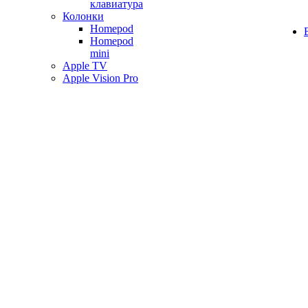
клавиатура
Колонки
Homepod
Homepod
mini
Apple TV
Apple Vision Pro