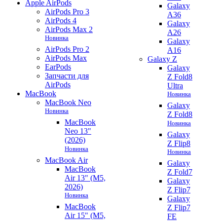
Apple AirPods
Galaxy
AirPods Pro 3
A36
AirPods 4
Galaxy
AirPods Max 2
A26
Новинка
Galaxy
AirPods Pro 2
A16
AirPods Max
Galaxy Z
EarPods
Galaxy
Запчасти для
Z Fold8
AirPods
Ultra
MacBook
Новинка
MacBook Neo
Galaxy
Новинка
Z Fold8
MacBook
Новинка
Neo 13"
Galaxy
(2026)
Z Flip8
Новинка
Новинка
MacBook Air
Galaxy
MacBook
Z Fold7
Air 13" (M5,
Galaxy
2026)
Z Flip7
Новинка
Galaxy
MacBook
Z Flip7
Air 15" (M5,
FE