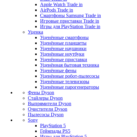
Apple Watch Trade in
AirPods Trade in
Смартфоны Samsung Trade in
Игровые приставки Trade in
Игры для PlayStation Trade in
Уценка
Уценённые смартфоны
Уценённые планшеты
Уценённые наушники
Уценённые ноутбуки
Уценённые приставки
Уценённая бытовая техника
Уценённые фены
Уценённые робот-пылесосы
Уценённые телевизоры
Уценённые парогенераторы
Фены Dyson
Стайлеры Dyson
Выпрямители Dyson
Очистители Dyson
Пылесосы Dyson
Sony
PlayStation 5
Геймпады PS5
Игры для PlayStation 5