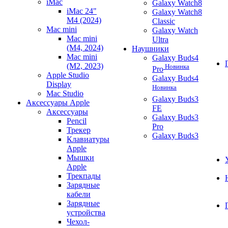
iMac
Galaxy Watch8
iMac 24"
Galaxy Watch8
M4 (2024)
Classic
Mac mini
Galaxy Watch
Mac mini
Ultra
(M4, 2024)
Наушники
Mac mini
Galaxy Buds4
(M2, 2023)
Новинка
Pro
Apple Studio
Galaxy Buds4
Display
Новинка
Mac Studio
Galaxy Buds3
Аксессуары Apple
FE
Аксессуары
Galaxy Buds3
Pencil
Pro
Трекер
Galaxy Buds3
Клавиатуры
Apple
Мышки
Apple
Трекпады
Зарядные
кабели
Зарядные
устройства
Чехол-