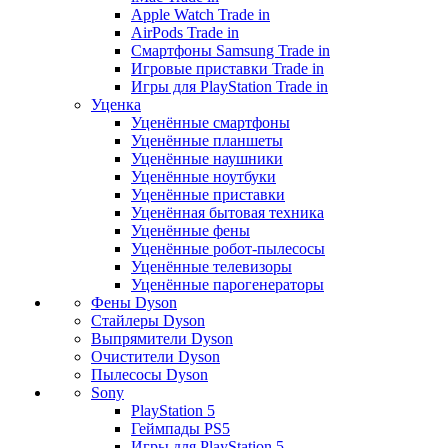
Apple Watch Trade in
AirPods Trade in
Смартфоны Samsung Trade in
Игровые приставки Trade in
Игры для PlayStation Trade in
Уценка
Уценённые смартфоны
Уценённые планшеты
Уценённые наушники
Уценённые ноутбуки
Уценённые приставки
Уценённая бытовая техника
Уценённые фены
Уценённые робот-пылесосы
Уценённые телевизоры
Уценённые парогенераторы
Фены Dyson
Стайлеры Dyson
Выпрямители Dyson
Очистители Dyson
Пылесосы Dyson
Sony
PlayStation 5
Геймпады PS5
Игры для PlayStation 5