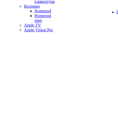
клавиатура
Колонки
Homepod
Homepod
mini
Apple TV
Apple Vision Pro