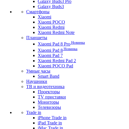
Galaxy Buds3 Pro
Galaxy Buds3
Смартфоны
Xiaomi
Xiaomi POCO
Xiaomi Redmi
Xiaomi Redmi Note
Планшеты
Новинка
Xiaomi Pad 8 Pro
Новинка
Xiaomi Pad 8
Xiaomi Pad 7
Xiaomi Redmi Pad 2
Xiaomi POCO Pad
Умные часы
Smart Band
Наушники
ТВ и видеотехника
Проекторы
TV приставки
Мониторы
Телевизоры
Trade in
iPhone Trade in
iPad Trade in
iMac Trade in