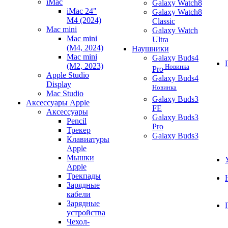
iMac
Galaxy Watch8
iMac 24"
Galaxy Watch8
M4 (2024)
Classic
Mac mini
Galaxy Watch
Mac mini
Ultra
(M4, 2024)
Наушники
Mac mini
Galaxy Buds4
(M2, 2023)
Новинка
Pro
Apple Studio
Galaxy Buds4
Display
Новинка
Mac Studio
Galaxy Buds3
Аксессуары Apple
FE
Аксессуары
Galaxy Buds3
Pencil
Pro
Трекер
Galaxy Buds3
Клавиатуры
Apple
Мышки
Apple
Трекпады
Зарядные
кабели
Зарядные
устройства
Чехол-