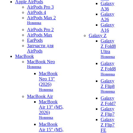
Apple AirPods
Galaxy
AirPods Pro 3
A36
AirPods 4
Galaxy
AirPods Max 2
A26
Новинка
Galaxy
AirPods Pro 2
A16
AirPods Max
Galaxy Z
EarPods
Galaxy
Запчасти для
Z Fold8
AirPods
Ultra
MacBook
Новинка
MacBook Neo
Galaxy
Новинка
Z Fold8
MacBook
Новинка
Neo 13"
Galaxy
(2026)
Z Flip8
Новинка
Новинка
MacBook Air
Galaxy
MacBook
Z Fold7
Air 13" (M5,
Galaxy
2026)
Z Flip7
Новинка
Galaxy
MacBook
Z Flip7
Air 15" (M5,
FE