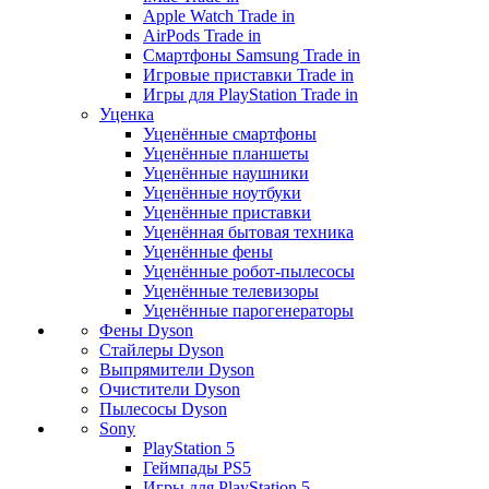
Apple Watch Trade in
AirPods Trade in
Смартфоны Samsung Trade in
Игровые приставки Trade in
Игры для PlayStation Trade in
Уценка
Уценённые смартфоны
Уценённые планшеты
Уценённые наушники
Уценённые ноутбуки
Уценённые приставки
Уценённая бытовая техника
Уценённые фены
Уценённые робот-пылесосы
Уценённые телевизоры
Уценённые парогенераторы
Фены Dyson
Стайлеры Dyson
Выпрямители Dyson
Очистители Dyson
Пылесосы Dyson
Sony
PlayStation 5
Геймпады PS5
Игры для PlayStation 5