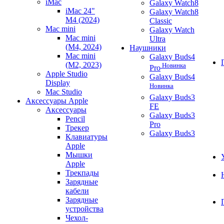
iMac
Galaxy Watch8
iMac 24"
Galaxy Watch8
M4 (2024)
Classic
Mac mini
Galaxy Watch
Mac mini
Ultra
(M4, 2024)
Наушники
Mac mini
Galaxy Buds4
(M2, 2023)
Новинка
Pro
Apple Studio
Galaxy Buds4
Display
Новинка
Mac Studio
Galaxy Buds3
Аксессуары Apple
FE
Аксессуары
Galaxy Buds3
Pencil
Pro
Трекер
Galaxy Buds3
Клавиатуры
Apple
Мышки
Apple
Трекпады
Зарядные
кабели
Зарядные
устройства
Чехол-