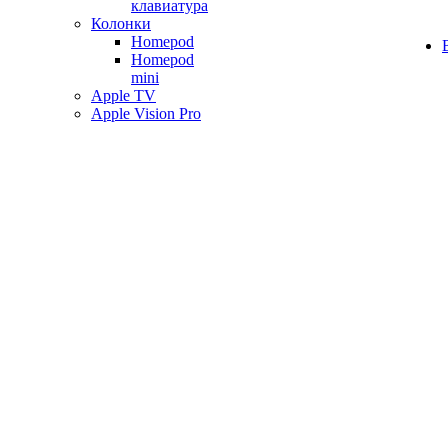
клавиатура
Колонки
Homepod
Homepod
mini
Apple TV
Apple Vision Pro