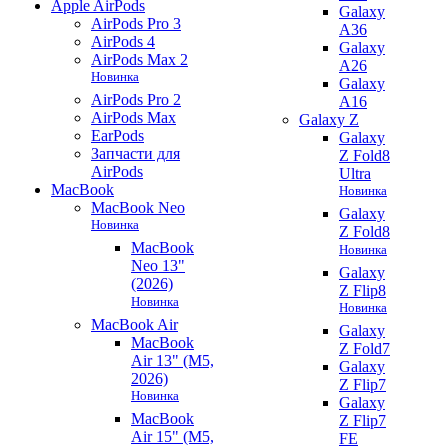
Apple AirPods
Galaxy
AirPods Pro 3
A36
AirPods 4
Galaxy
AirPods Max 2
A26
Новинка
Galaxy
AirPods Pro 2
A16
AirPods Max
Galaxy Z
EarPods
Galaxy
Запчасти для
Z Fold8
AirPods
Ultra
MacBook
Новинка
MacBook Neo
Galaxy
Новинка
Z Fold8
MacBook
Новинка
Neo 13"
Galaxy
(2026)
Z Flip8
Новинка
Новинка
MacBook Air
Galaxy
MacBook
Z Fold7
Air 13" (M5,
Galaxy
2026)
Z Flip7
Новинка
Galaxy
MacBook
Z Flip7
Air 15" (M5,
FE