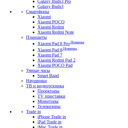
Galaxy Buds3 Pro
Galaxy Buds3
Смартфоны
Xiaomi
Xiaomi POCO
Xiaomi Redmi
Xiaomi Redmi Note
Планшеты
Новинка
Xiaomi Pad 8 Pro
Новинка
Xiaomi Pad 8
Xiaomi Pad 7
Xiaomi Redmi Pad 2
Xiaomi POCO Pad
Умные часы
Smart Band
Наушники
ТВ и видеотехника
Проекторы
TV приставки
Мониторы
Телевизоры
Trade in
iPhone Trade in
iPad Trade in
iMac Trade in