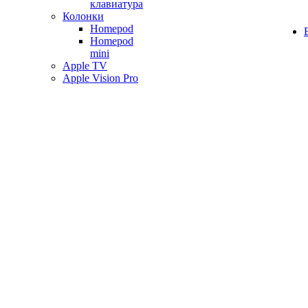
клавиатура
Колонки
Homepod
Homepod
mini
Apple TV
Apple Vision Pro