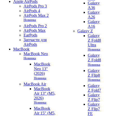
Apple AirPods
Galaxy
AirPods Pro 3
A36
AirPods 4
Galaxy
AirPods Max 2
A26
Новинка
Galaxy
AirPods Pro 2
A16
AirPods Max
Galaxy Z
EarPods
Galaxy
Запчасти для
Z Fold8
AirPods
Ultra
MacBook
Новинка
MacBook Neo
Galaxy
Новинка
Z Fold8
MacBook
Новинка
Neo 13"
Galaxy
(2026)
Z Flip8
Новинка
Новинка
MacBook Air
Galaxy
MacBook
Z Fold7
Air 13" (M5,
Galaxy
2026)
Z Flip7
Новинка
Galaxy
MacBook
Z Flip7
Air 15" (M5,
FE