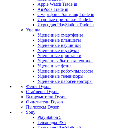
Apple Watch Trade in
AirPods Trade in
Смартфоны Samsung Trade in
Игровые приставки Trade in
Игры для PlayStation Trade in
Уценка
Уценённые смартфоны
Уценённые планшеты
Уценённые наушники
Уценённые ноутбуки
Уценённые приставки
Уценённая бытовая техника
Уценённые фены
Уценённые робот-пылесосы
Уценённые телевизоры
Уценённые парогенераторы
Фены Dyson
Стайлеры Dyson
Выпрямители Dyson
Очистители Dyson
Пылесосы Dyson
Sony
PlayStation 5
Геймпады PS5
Игры для PlayStation 5