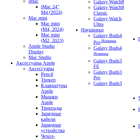
iMac
Galaxy Watch8
iMac 24"
Galaxy Watch8
M4 (2024)
Classic
Mac mini
Galaxy Watch
Mac mini
Ultra
(M4, 2024)
Наушники
Mac mini
Galaxy Buds4
(M2, 2023)
Новинка
Pro
Apple Studio
Galaxy Buds4
Display
Новинка
Mac Studio
Galaxy Buds3
Аксессуары Apple
FE
Аксессуары
Galaxy Buds3
Pencil
Pro
Трекер
Galaxy Buds3
Клавиатуры
Apple
Мышки
Apple
Трекпады
Зарядные
кабели
Зарядные
устройства
Чехол-