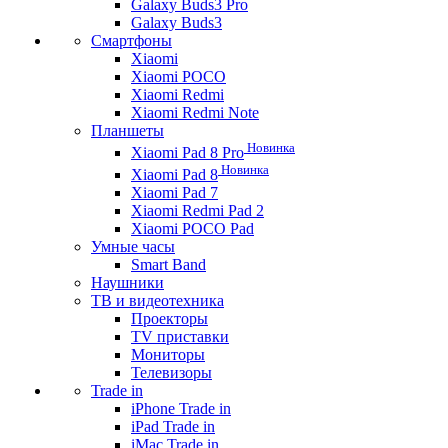
Galaxy Buds3 Pro
Galaxy Buds3
Смартфоны
Xiaomi
Xiaomi POCO
Xiaomi Redmi
Xiaomi Redmi Note
Планшеты
Новинка
Xiaomi Pad 8 Pro
Новинка
Xiaomi Pad 8
Xiaomi Pad 7
Xiaomi Redmi Pad 2
Xiaomi POCO Pad
Умные часы
Smart Band
Наушники
ТВ и видеотехника
Проекторы
TV приставки
Мониторы
Телевизоры
Trade in
iPhone Trade in
iPad Trade in
iMac Trade in