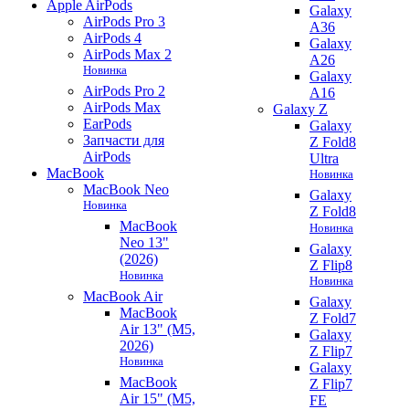
Apple AirPods
Galaxy
AirPods Pro 3
A36
AirPods 4
Galaxy
AirPods Max 2
A26
Новинка
Galaxy
AirPods Pro 2
A16
AirPods Max
Galaxy Z
EarPods
Galaxy
Запчасти для
Z Fold8
AirPods
Ultra
MacBook
Новинка
MacBook Neo
Galaxy
Новинка
Z Fold8
MacBook
Новинка
Neo 13"
Galaxy
(2026)
Z Flip8
Новинка
Новинка
MacBook Air
Galaxy
MacBook
Z Fold7
Air 13" (M5,
Galaxy
2026)
Z Flip7
Новинка
Galaxy
MacBook
Z Flip7
Air 15" (M5,
FE