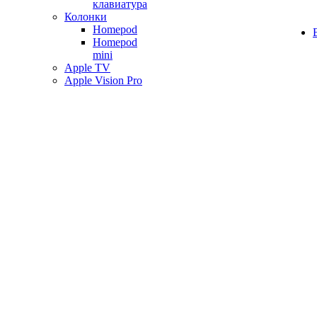
клавиатура
Колонки
Homepod
Homepod
mini
Apple TV
Apple Vision Pro