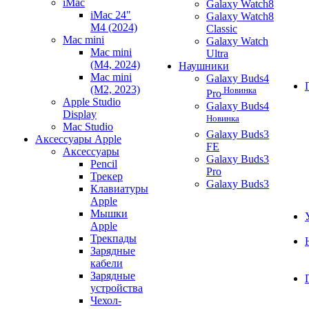
iMac
Galaxy Watch8
iMac 24"
Galaxy Watch8
M4 (2024)
Classic
Mac mini
Galaxy Watch
Mac mini
Ultra
(M4, 2024)
Наушники
Mac mini
Galaxy Buds4
(M2, 2023)
Новинка
Pro
Apple Studio
Galaxy Buds4
Display
Новинка
Mac Studio
Galaxy Buds3
Аксессуары Apple
FE
Аксессуары
Galaxy Buds3
Pencil
Pro
Трекер
Galaxy Buds3
Клавиатуры
Apple
Мышки
Apple
Трекпады
Зарядные
кабели
Зарядные
устройства
Чехол-