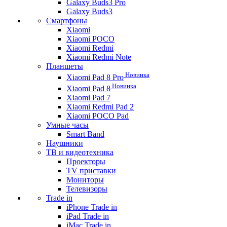
Galaxy Buds3 Pro
Galaxy Buds3
Смартфоны
Xiaomi
Xiaomi POCO
Xiaomi Redmi
Xiaomi Redmi Note
Планшеты
Новинка
Xiaomi Pad 8 Pro
Новинка
Xiaomi Pad 8
Xiaomi Pad 7
Xiaomi Redmi Pad 2
Xiaomi POCO Pad
Умные часы
Smart Band
Наушники
ТВ и видеотехника
Проекторы
TV приставки
Мониторы
Телевизоры
Trade in
iPhone Trade in
iPad Trade in
iMac Trade in