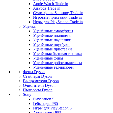
Apple Watch Trade in
AirPods Trade in
Смартфоны Samsung Trade in
Игровые приставки Trade in
Игры для PlayStation Trade in
Уценка
Уценённые смартфоны
Уценённые планшеты
Уценённые наушники
Уценённые ноутбуки
Уценённые приставки
Уценённая бытовая техника
Уценённые фены
Уценённые робот-пылесосы
Уценённые телевизоры
Фены Dyson
Стайлеры Dyson
Выпрямители Dyson
Очистители Dyson
Пылесосы Dyson
Sony
PlayStation 5
Геймпады PS5
Игры для PlayStation 5
Аксессуары PS5