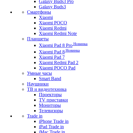
Galaxy Buds3 Pro
Galaxy Buds3
Смартфоны
Xiaomi
Xiaomi POCO
Xiaomi Redmi
Xiaomi Redmi Note
Планшеты
Новинка
Xiaomi Pad 8 Pro
Новинка
Xiaomi Pad 8
Xiaomi Pad 7
Xiaomi Redmi Pad 2
Xiaomi POCO Pad
Умные часы
Smart Band
Наушники
ТВ и видеотехника
Проекторы
TV приставки
Мониторы
Телевизоры
Trade in
iPhone Trade in
iPad Trade in
iMac Trade in