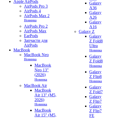
Apple AirPods
Galaxy
AirPods Pro 3
A36
AirPods 4
Galaxy
AirPods Max 2
A26
Новинка
Galaxy
AirPods Pro 2
A16
AirPods Max
Galaxy Z
EarPods
Galaxy
Запчасти для
Z Fold8
AirPods
Ultra
MacBook
Новинка
MacBook Neo
Galaxy
Новинка
Z Fold8
MacBook
Новинка
Neo 13"
Galaxy
(2026)
Z Flip8
Новинка
Новинка
MacBook Air
Galaxy
MacBook
Z Fold7
Air 13" (M5,
Galaxy
2026)
Z Flip7
Новинка
Galaxy
MacBook
Z Flip7
Air 15" (M5,
FE