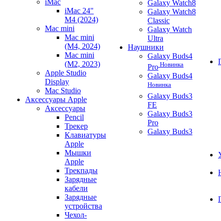
iMac
Galaxy Watch8
iMac 24"
Galaxy Watch8
M4 (2024)
Classic
Mac mini
Galaxy Watch
Mac mini
Ultra
(M4, 2024)
Наушники
Mac mini
Galaxy Buds4
(M2, 2023)
Новинка
Pro
Apple Studio
Galaxy Buds4
Display
Новинка
Mac Studio
Galaxy Buds3
Аксессуары Apple
FE
Аксессуары
Galaxy Buds3
Pencil
Pro
Трекер
Galaxy Buds3
Клавиатуры
Apple
Мышки
Apple
Трекпады
Зарядные
кабели
Зарядные
устройства
Чехол-