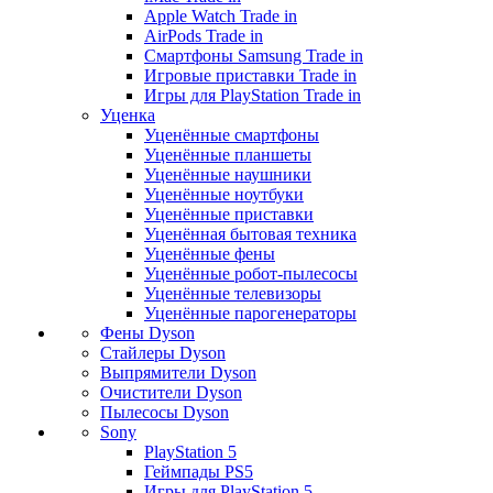
Apple Watch Trade in
AirPods Trade in
Смартфоны Samsung Trade in
Игровые приставки Trade in
Игры для PlayStation Trade in
Уценка
Уценённые смартфоны
Уценённые планшеты
Уценённые наушники
Уценённые ноутбуки
Уценённые приставки
Уценённая бытовая техника
Уценённые фены
Уценённые робот-пылесосы
Уценённые телевизоры
Уценённые парогенераторы
Фены Dyson
Стайлеры Dyson
Выпрямители Dyson
Очистители Dyson
Пылесосы Dyson
Sony
PlayStation 5
Геймпады PS5
Игры для PlayStation 5