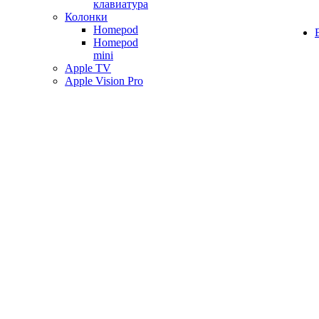
клавиатура
Колонки
Homepod
Homepod
mini
Apple TV
Apple Vision Pro