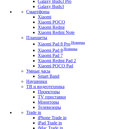
Galaxy Buds3 Pro
Galaxy Buds3
Смартфоны
Xiaomi
Xiaomi POCO
Xiaomi Redmi
Xiaomi Redmi Note
Планшеты
Новинка
Xiaomi Pad 8 Pro
Новинка
Xiaomi Pad 8
Xiaomi Pad 7
Xiaomi Redmi Pad 2
Xiaomi POCO Pad
Умные часы
Smart Band
Наушники
ТВ и видеотехника
Проекторы
TV приставки
Мониторы
Телевизоры
Trade in
iPhone Trade in
iPad Trade in
iMac Trade in