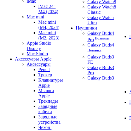
iMac
Galaxy Watch8
iMac 24"
Galaxy Watch8
M4 (2024)
Classic
Mac mini
Galaxy Watch
Mac mini
Ultra
(M4, 2024)
Наушники
Mac mini
Galaxy Buds4
(M2, 2023)
Новинка
Pro
Apple Studio
Galaxy Buds4
Display
Новинка
Mac Studio
Galaxy Buds3
Аксессуары Apple
FE
Аксессуары
Galaxy Buds3
Pencil
Pro
Трекер
Galaxy Buds3
Клавиатуры
Apple
Мышки
Apple
Трекпады
Зарядные
кабели
Зарядные
устройства
Чехол-