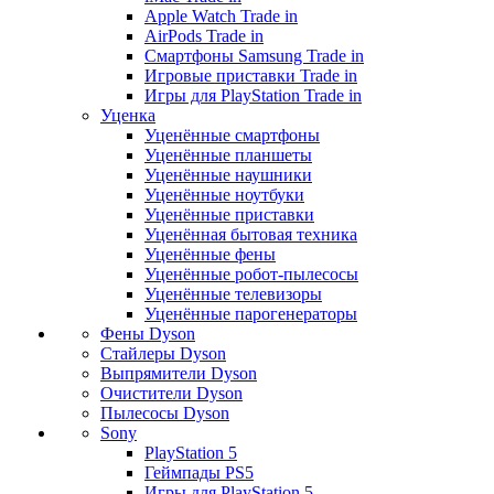
Apple Watch Trade in
AirPods Trade in
Смартфоны Samsung Trade in
Игровые приставки Trade in
Игры для PlayStation Trade in
Уценка
Уценённые смартфоны
Уценённые планшеты
Уценённые наушники
Уценённые ноутбуки
Уценённые приставки
Уценённая бытовая техника
Уценённые фены
Уценённые робот-пылесосы
Уценённые телевизоры
Уценённые парогенераторы
Фены Dyson
Стайлеры Dyson
Выпрямители Dyson
Очистители Dyson
Пылесосы Dyson
Sony
PlayStation 5
Геймпады PS5
Игры для PlayStation 5