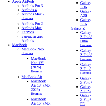
Apple AirPods
Galaxy
AirPods Pro 3
A36
AirPods 4
Galaxy
AirPods Max 2
A26
Новинка
Galaxy
AirPods Pro 2
A16
AirPods Max
Galaxy Z
EarPods
Galaxy
Запчасти для
Z Fold8
AirPods
Ultra
MacBook
Новинка
MacBook Neo
Galaxy
Новинка
Z Fold8
MacBook
Новинка
Neo 13"
Galaxy
(2026)
Z Flip8
Новинка
Новинка
MacBook Air
Galaxy
MacBook
Z Fold7
Air 13" (M5,
Galaxy
2026)
Z Flip7
Новинка
Galaxy
MacBook
Z Flip7
Air 15" (M5,
FE