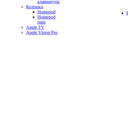
клавиатура
Колонки
Homepod
Homepod
mini
Apple TV
Apple Vision Pro