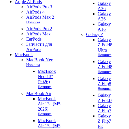
Apple AirPods
Galaxy
AirPods Pro 3
A36
AirPods 4
Galaxy
AirPods Max 2
A26
Новинка
Galaxy
AirPods Pro 2
A16
AirPods Max
Galaxy Z
EarPods
Galaxy
Запчасти для
Z Fold8
AirPods
Ultra
MacBook
Новинка
MacBook Neo
Galaxy
Новинка
Z Fold8
MacBook
Новинка
Neo 13"
Galaxy
(2026)
Z Flip8
Новинка
Новинка
MacBook Air
Galaxy
MacBook
Z Fold7
Air 13" (M5,
Galaxy
2026)
Z Flip7
Новинка
Galaxy
MacBook
Z Flip7
Air 15" (M5,
FE