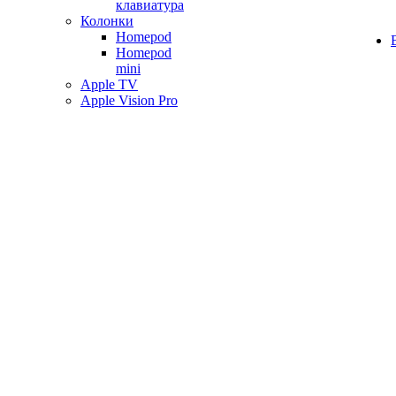
клавиатура
Колонки
Homepod
Homepod
mini
Apple TV
Apple Vision Pro