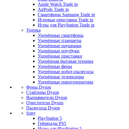
Apple Watch Trade in
AirPods Trade in
Смартфоны Samsung Trade in
Игровые приставки Trade in
Игры для PlayStation Trade in
Уценка
Уценённые смартфоны
Уценённые планшеты
Уценённые наушники
Уценённые ноутбуки
Уценённые приставки
Уценённая бытовая техника
Уценённые фены
Уценённые робот-пылесосы
Уценённые телевизоры
Уценённые парогенераторы
Фены Dyson
Стайлеры Dyson
Выпрямители Dyson
Очистители Dyson
Пылесосы Dyson
Sony
PlayStation 5
Геймпады PS5
Игры для PlayStation 5