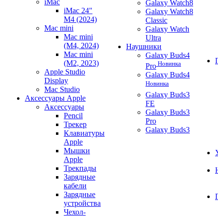
iMac
Galaxy Watch8
iMac 24"
Galaxy Watch8
M4 (2024)
Classic
Mac mini
Galaxy Watch
Mac mini
Ultra
(M4, 2024)
Наушники
Mac mini
Galaxy Buds4
(M2, 2023)
Новинка
Pro
Apple Studio
Galaxy Buds4
Display
Новинка
Mac Studio
Galaxy Buds3
Аксессуары Apple
FE
Аксессуары
Galaxy Buds3
Pencil
Pro
Трекер
Galaxy Buds3
Клавиатуры
Apple
Мышки
Apple
Трекпады
Зарядные
кабели
Зарядные
устройства
Чехол-