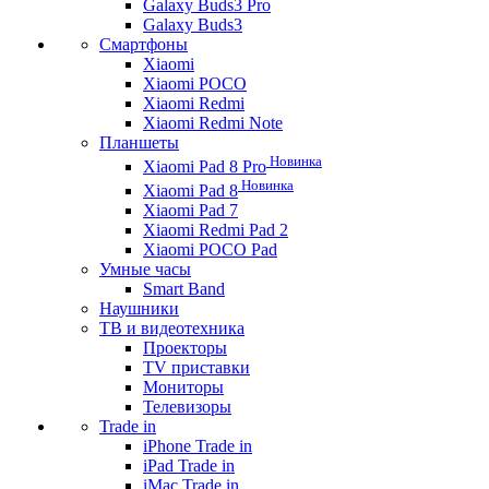
Galaxy Buds3 Pro
Galaxy Buds3
Смартфоны
Xiaomi
Xiaomi POCO
Xiaomi Redmi
Xiaomi Redmi Note
Планшеты
Новинка
Xiaomi Pad 8 Pro
Новинка
Xiaomi Pad 8
Xiaomi Pad 7
Xiaomi Redmi Pad 2
Xiaomi POCO Pad
Умные часы
Smart Band
Наушники
ТВ и видеотехника
Проекторы
TV приставки
Мониторы
Телевизоры
Trade in
iPhone Trade in
iPad Trade in
iMac Trade in