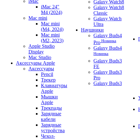
iMac
Galaxy Watch8
iMac 24"
Galaxy Watch8
M4 (2024)
Classic
Mac mini
Galaxy Watch
Mac mini
Ultra
(M4, 2024)
Наушники
Mac mini
Galaxy Buds4
(M2, 2023)
Новинка
Pro
Apple Studio
Galaxy Buds4
Display
Новинка
Mac Studio
Galaxy Buds3
Аксессуары Apple
FE
Аксессуары
Galaxy Buds3
Pencil
Pro
Трекер
Galaxy Buds3
Клавиатуры
Apple
Мышки
Apple
Трекпады
Зарядные
кабели
Зарядные
устройства
Чехол-