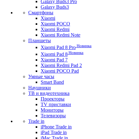
Galaxy Buds3 Pro
Galaxy Buds3
Смартфоны
Xiaomi
Xiaomi POCO
Xiaomi Redmi
Xiaomi Redmi Note
Планшеты
Новинка
Xiaomi Pad 8 Pro
Новинка
Xiaomi Pad 8
Xiaomi Pad 7
Xiaomi Redmi Pad 2
Xiaomi POCO Pad
Умные часы
Smart Band
Наушники
ТВ и видеотехника
Проекторы
TV приставки
Мониторы
Телевизоры
Trade in
iPhone Trade in
iPad Trade in
iMac Trade in