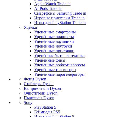
Apple Watch Trade in
AirPods Trade in
Смартфоны Samsung Trade in
Игровые приставки Trade in
Игры для PlayStation Trade in
Уценка
Уценённые смартфоны
Уценённые планшеты
Уценённые наушники
Уценённые ноутбуки
Уценённые приставки
Уценённая бытовая техника
Уценённые фены
Уценённые робот-пылесосы
Уценённые телевизоры
Уценённые парогенераторы
Фены Dyson
Стайлеры Dyson
Выпрямители Dyson
Очистители Dyson
Пылесосы Dyson
Sony
PlayStation 5
Геймпады PS5
Игры для PlayStation 5