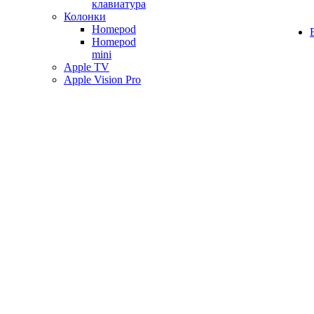
клавиатура
Колонки
Homepod
Homepod
mini
Apple TV
Apple Vision Pro