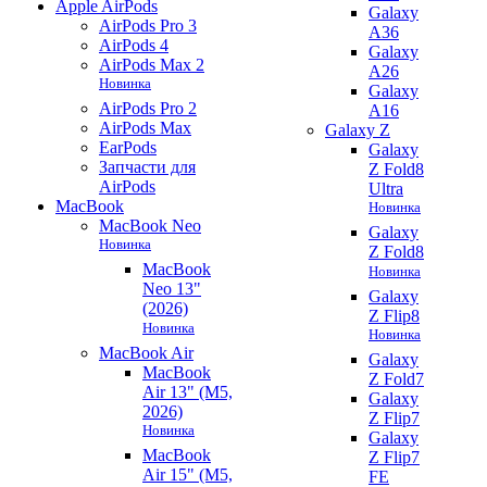
Apple AirPods
Galaxy
AirPods Pro 3
A36
AirPods 4
Galaxy
AirPods Max 2
A26
Новинка
Galaxy
AirPods Pro 2
A16
AirPods Max
Galaxy Z
EarPods
Galaxy
Запчасти для
Z Fold8
AirPods
Ultra
MacBook
Новинка
MacBook Neo
Galaxy
Новинка
Z Fold8
MacBook
Новинка
Neo 13"
Galaxy
(2026)
Z Flip8
Новинка
Новинка
MacBook Air
Galaxy
MacBook
Z Fold7
Air 13" (M5,
Galaxy
2026)
Z Flip7
Новинка
Galaxy
MacBook
Z Flip7
Air 15" (M5,
FE