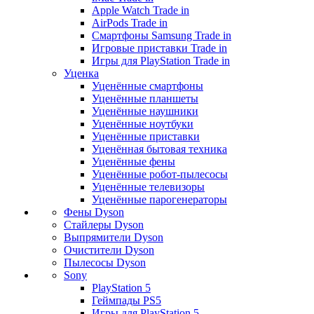
Apple Watch Trade in
AirPods Trade in
Смартфоны Samsung Trade in
Игровые приставки Trade in
Игры для PlayStation Trade in
Уценка
Уценённые смартфоны
Уценённые планшеты
Уценённые наушники
Уценённые ноутбуки
Уценённые приставки
Уценённая бытовая техника
Уценённые фены
Уценённые робот-пылесосы
Уценённые телевизоры
Уценённые парогенераторы
Фены Dyson
Стайлеры Dyson
Выпрямители Dyson
Очистители Dyson
Пылесосы Dyson
Sony
PlayStation 5
Геймпады PS5
Игры для PlayStation 5