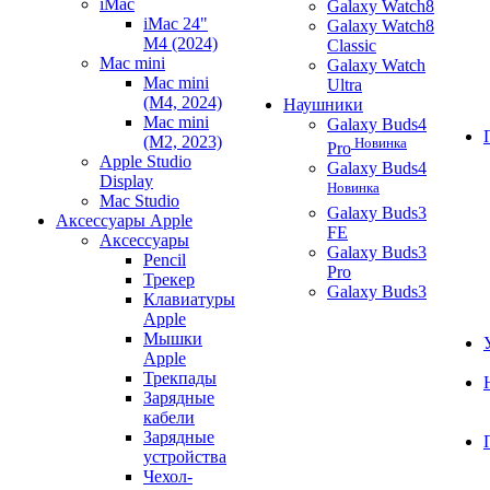
iMac
Galaxy Watch8
iMac 24"
Galaxy Watch8
M4 (2024)
Classic
Mac mini
Galaxy Watch
Mac mini
Ultra
(M4, 2024)
Наушники
Mac mini
Galaxy Buds4
(M2, 2023)
Новинка
Pro
Apple Studio
Galaxy Buds4
Display
Новинка
Mac Studio
Galaxy Buds3
Аксессуары Apple
FE
Аксессуары
Galaxy Buds3
Pencil
Pro
Трекер
Galaxy Buds3
Клавиатуры
Apple
Мышки
Apple
Трекпады
Зарядные
кабели
Зарядные
устройства
Чехол-