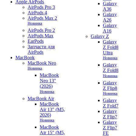
Apple AirPods
Galaxy
AirPods Pro 3
A36
AirPods 4
Galaxy
AirPods Max 2
A26
Новинка
Galaxy
AirPods Pro 2
A16
AirPods Max
Galaxy Z
EarPods
Galaxy
Запчасти для
Z Fold8
AirPods
Ultra
MacBook
Новинка
MacBook Neo
Galaxy
Новинка
Z Fold8
MacBook
Новинка
Neo 13"
Galaxy
(2026)
Z Flip8
Новинка
Новинка
MacBook Air
Galaxy
MacBook
Z Fold7
Air 13" (M5,
Galaxy
2026)
Z Flip7
Новинка
Galaxy
MacBook
Z Flip7
Air 15" (M5,
FE