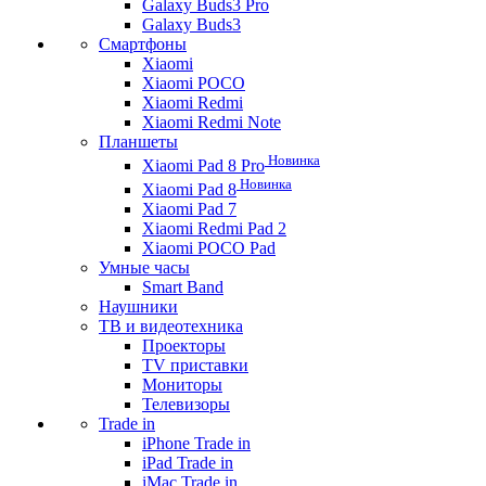
Galaxy Buds3 Pro
Galaxy Buds3
Смартфоны
Xiaomi
Xiaomi POCO
Xiaomi Redmi
Xiaomi Redmi Note
Планшеты
Новинка
Xiaomi Pad 8 Pro
Новинка
Xiaomi Pad 8
Xiaomi Pad 7
Xiaomi Redmi Pad 2
Xiaomi POCO Pad
Умные часы
Smart Band
Наушники
ТВ и видеотехника
Проекторы
TV приставки
Мониторы
Телевизоры
Trade in
iPhone Trade in
iPad Trade in
iMac Trade in