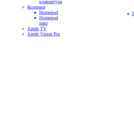
клавиатура
Колонки
Homepod
Homepod
mini
Apple TV
Apple Vision Pro