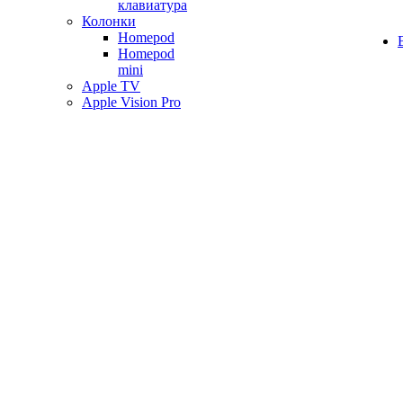
клавиатура
Колонки
Homepod
Homepod
mini
Apple TV
Apple Vision Pro