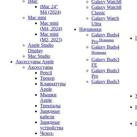
iMac
Galaxy Watch8
iMac 24"
Galaxy Watch8
M4 (2024)
Classic
Mac mini
Galaxy Watch
Mac mini
Ultra
(M4, 2024)
Наушники
Mac mini
Galaxy Buds4
(M2, 2023)
Новинка
Pro
Apple Studio
Galaxy Buds4
Display
Новинка
Mac Studio
Galaxy Buds3
Аксессуары Apple
FE
Аксессуары
Galaxy Buds3
Pencil
Pro
Трекер
Galaxy Buds3
Клавиатуры
Apple
Мышки
Apple
Трекпады
Зарядные
кабели
Зарядные
устройства
Чехол-