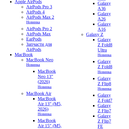
Apple AirPods
Galaxy
AirPods Pro 3
A36
AirPods 4
Galaxy
AirPods Max 2
A26
Новинка
Galaxy
AirPods Pro 2
A16
AirPods Max
Galaxy Z
EarPods
Galaxy
Запчасти для
Z Fold8
AirPods
Ultra
MacBook
Новинка
MacBook Neo
Galaxy
Новинка
Z Fold8
MacBook
Новинка
Neo 13"
Galaxy
(2026)
Z Flip8
Новинка
Новинка
MacBook Air
Galaxy
MacBook
Z Fold7
Air 13" (M5,
Galaxy
2026)
Z Flip7
Новинка
Galaxy
MacBook
Z Flip7
Air 15" (M5,
FE