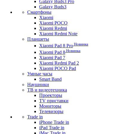
Galaxy Buds3 Pro
Galaxy Buds3
Смартфоны
Xiaomi
Xiaomi POCO
Xiaomi Redmi
Xiaomi Redmi Note
Планшеты
Новинка
Xiaomi Pad 8 Pro
Новинка
Xiaomi Pad 8
Xiaomi Pad 7
Xiaomi Redmi Pad 2
Xiaomi POCO Pad
Умные часы
Smart Band
Наушники
ТВ и видеотехника
Проекторы
TV приставки
Мониторы
Телевизоры
Trade in
iPhone Trade in
iPad Trade in
iMac Trade in