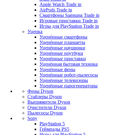
Apple Watch Trade in
AirPods Trade in
Смартфоны Samsung Trade in
Игровые приставки Trade in
Игры для PlayStation Trade in
Уценка
Уценённые смартфоны
Уценённые планшеты
Уценённые наушники
Уценённые ноутбуки
Уценённые приставки
Уценённая бытовая техника
Уценённые фены
Уценённые робот-пылесосы
Уценённые телевизоры
Уценённые парогенераторы
Фены Dyson
Стайлеры Dyson
Выпрямители Dyson
Очистители Dyson
Пылесосы Dyson
Sony
PlayStation 5
Геймпады PS5
Игры для PlayStation 5