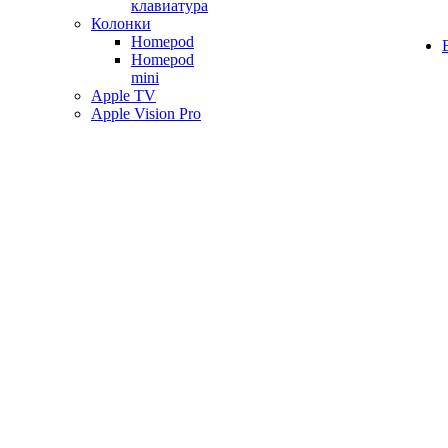
клавиатура
Колонки
Homepod
Homepod
mini
Apple TV
Apple Vision Pro