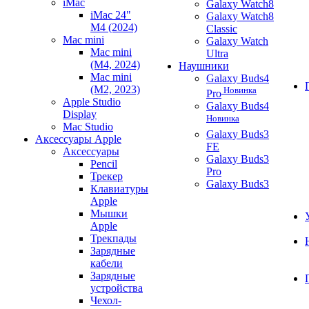
iMac
Galaxy Watch8
iMac 24"
Galaxy Watch8
M4 (2024)
Classic
Mac mini
Galaxy Watch
Mac mini
Ultra
(M4, 2024)
Наушники
Mac mini
Galaxy Buds4
(M2, 2023)
Новинка
Pro
Apple Studio
Galaxy Buds4
Display
Новинка
Mac Studio
Galaxy Buds3
Аксессуары Apple
FE
Аксессуары
Galaxy Buds3
Pencil
Pro
Трекер
Galaxy Buds3
Клавиатуры
Apple
Мышки
Apple
Трекпады
Зарядные
кабели
Зарядные
устройства
Чехол-