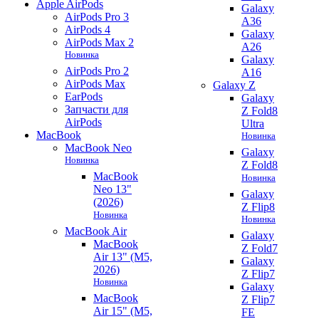
Apple AirPods
Galaxy
AirPods Pro 3
A36
AirPods 4
Galaxy
AirPods Max 2
A26
Новинка
Galaxy
AirPods Pro 2
A16
AirPods Max
Galaxy Z
EarPods
Galaxy
Запчасти для
Z Fold8
AirPods
Ultra
MacBook
Новинка
MacBook Neo
Galaxy
Новинка
Z Fold8
MacBook
Новинка
Neo 13"
Galaxy
(2026)
Z Flip8
Новинка
Новинка
MacBook Air
Galaxy
MacBook
Z Fold7
Air 13" (M5,
Galaxy
2026)
Z Flip7
Новинка
Galaxy
MacBook
Z Flip7
Air 15" (M5,
FE