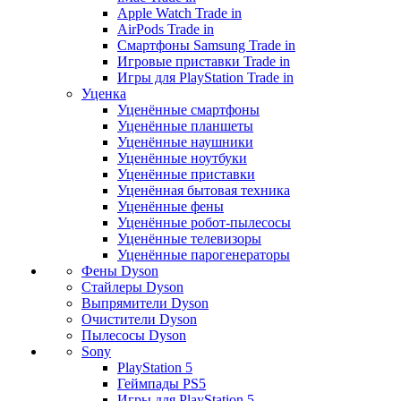
Apple Watch Trade in
AirPods Trade in
Смартфоны Samsung Trade in
Игровые приставки Trade in
Игры для PlayStation Trade in
Уценка
Уценённые смартфоны
Уценённые планшеты
Уценённые наушники
Уценённые ноутбуки
Уценённые приставки
Уценённая бытовая техника
Уценённые фены
Уценённые робот-пылесосы
Уценённые телевизоры
Уценённые парогенераторы
Фены Dyson
Стайлеры Dyson
Выпрямители Dyson
Очистители Dyson
Пылесосы Dyson
Sony
PlayStation 5
Геймпады PS5
Игры для PlayStation 5