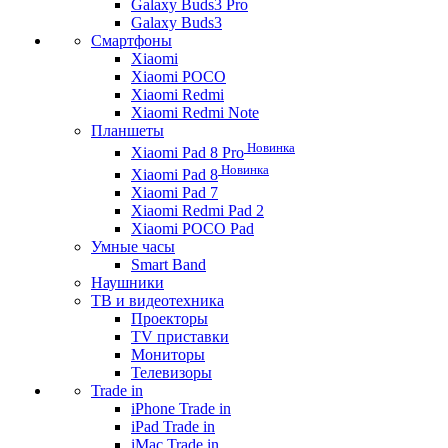
Galaxy Buds3 Pro
Galaxy Buds3
Смартфоны
Xiaomi
Xiaomi POCO
Xiaomi Redmi
Xiaomi Redmi Note
Планшеты
Новинка
Xiaomi Pad 8 Pro
Новинка
Xiaomi Pad 8
Xiaomi Pad 7
Xiaomi Redmi Pad 2
Xiaomi POCO Pad
Умные часы
Smart Band
Наушники
ТВ и видеотехника
Проекторы
TV приставки
Мониторы
Телевизоры
Trade in
iPhone Trade in
iPad Trade in
iMac Trade in