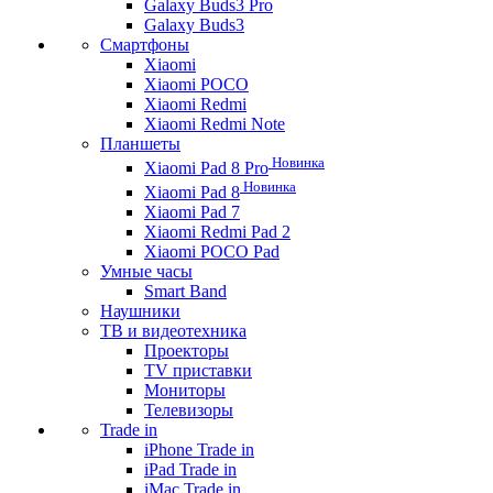
Galaxy Buds3 Pro
Galaxy Buds3
Смартфоны
Xiaomi
Xiaomi POCO
Xiaomi Redmi
Xiaomi Redmi Note
Планшеты
Новинка
Xiaomi Pad 8 Pro
Новинка
Xiaomi Pad 8
Xiaomi Pad 7
Xiaomi Redmi Pad 2
Xiaomi POCO Pad
Умные часы
Smart Band
Наушники
ТВ и видеотехника
Проекторы
TV приставки
Мониторы
Телевизоры
Trade in
iPhone Trade in
iPad Trade in
iMac Trade in