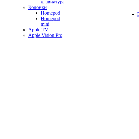
клавиатура
Колонки
Homepod
Homepod
mini
Apple TV
Apple Vision Pro