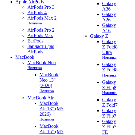
Apple AirPods
Galaxy
AirPods Pro 3
A36
AirPods 4
Galaxy
AirPods Max 2
A26
Новинка
Galaxy
AirPods Pro 2
A16
AirPods Max
Galaxy Z
EarPods
Galaxy
Запчасти для
Z Fold8
AirPods
Ultra
MacBook
Новинка
MacBook Neo
Galaxy
Новинка
Z Fold8
MacBook
Новинка
Neo 13"
Galaxy
(2026)
Z Flip8
Новинка
Новинка
MacBook Air
Galaxy
MacBook
Z Fold7
Air 13" (M5,
Galaxy
2026)
Z Flip7
Новинка
Galaxy
MacBook
Z Flip7
Air 15" (M5,
FE