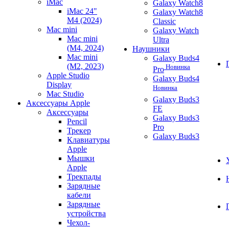
iMac
Galaxy Watch8
iMac 24"
Galaxy Watch8
M4 (2024)
Classic
Mac mini
Galaxy Watch
Mac mini
Ultra
(M4, 2024)
Наушники
Mac mini
Galaxy Buds4
(M2, 2023)
Новинка
Pro
Apple Studio
Galaxy Buds4
Display
Новинка
Mac Studio
Galaxy Buds3
Аксессуары Apple
FE
Аксессуары
Galaxy Buds3
Pencil
Pro
Трекер
Galaxy Buds3
Клавиатуры
Apple
Мышки
Apple
Трекпады
Зарядные
кабели
Зарядные
устройства
Чехол-