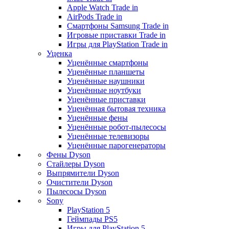
Apple Watch Trade in
AirPods Trade in
Смартфоны Samsung Trade in
Игровые приставки Trade in
Игры для PlayStation Trade in
Уценка
Уценённые смартфоны
Уценённые планшеты
Уценённые наушники
Уценённые ноутбуки
Уценённые приставки
Уценённая бытовая техника
Уценённые фены
Уценённые робот-пылесосы
Уценённые телевизоры
Уценённые парогенераторы
Фены Dyson
Стайлеры Dyson
Выпрямители Dyson
Очистители Dyson
Пылесосы Dyson
Sony
PlayStation 5
Геймпады PS5
Игры для PlayStation 5