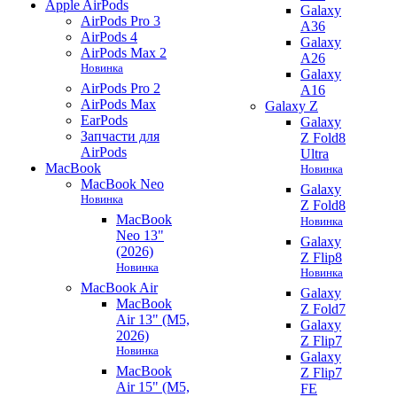
Apple AirPods
Galaxy
AirPods Pro 3
A36
AirPods 4
Galaxy
AirPods Max 2
A26
Новинка
Galaxy
AirPods Pro 2
A16
AirPods Max
Galaxy Z
EarPods
Galaxy
Запчасти для
Z Fold8
AirPods
Ultra
MacBook
Новинка
MacBook Neo
Galaxy
Новинка
Z Fold8
MacBook
Новинка
Neo 13"
Galaxy
(2026)
Z Flip8
Новинка
Новинка
MacBook Air
Galaxy
MacBook
Z Fold7
Air 13" (M5,
Galaxy
2026)
Z Flip7
Новинка
Galaxy
MacBook
Z Flip7
Air 15" (M5,
FE