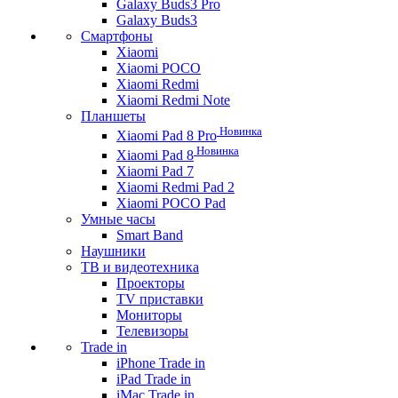
Galaxy Buds3 Pro
Galaxy Buds3
Смартфоны
Xiaomi
Xiaomi POCO
Xiaomi Redmi
Xiaomi Redmi Note
Планшеты
Новинка
Xiaomi Pad 8 Pro
Новинка
Xiaomi Pad 8
Xiaomi Pad 7
Xiaomi Redmi Pad 2
Xiaomi POCO Pad
Умные часы
Smart Band
Наушники
ТВ и видеотехника
Проекторы
TV приставки
Мониторы
Телевизоры
Trade in
iPhone Trade in
iPad Trade in
iMac Trade in