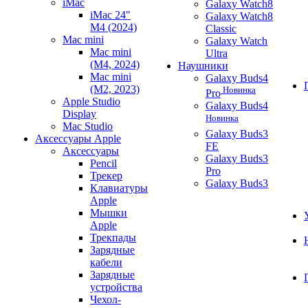
iMac
Galaxy Watch8
iMac 24"
Galaxy Watch8
M4 (2024)
Classic
Mac mini
Galaxy Watch
Mac mini
Ultra
(M4, 2024)
Наушники
Mac mini
Galaxy Buds4
(M2, 2023)
Новинка
Pro
Apple Studio
Galaxy Buds4
Display
Новинка
Mac Studio
Galaxy Buds3
Аксессуары Apple
FE
Аксессуары
Galaxy Buds3
Pencil
Pro
Трекер
Galaxy Buds3
Клавиатуры
Apple
Мышки
Apple
Трекпады
Зарядные
кабели
Зарядные
устройства
Чехол-