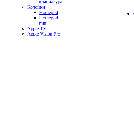
клавиатура
Колонки
Homepod
Homepod
mini
Apple TV
Apple Vision Pro