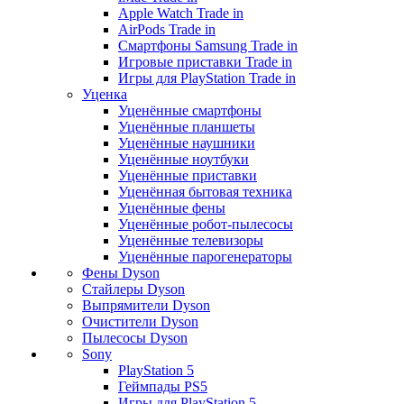
Apple Watch Trade in
AirPods Trade in
Смартфоны Samsung Trade in
Игровые приставки Trade in
Игры для PlayStation Trade in
Уценка
Уценённые смартфоны
Уценённые планшеты
Уценённые наушники
Уценённые ноутбуки
Уценённые приставки
Уценённая бытовая техника
Уценённые фены
Уценённые робот-пылесосы
Уценённые телевизоры
Уценённые парогенераторы
Фены Dyson
Стайлеры Dyson
Выпрямители Dyson
Очистители Dyson
Пылесосы Dyson
Sony
PlayStation 5
Геймпады PS5
Игры для PlayStation 5