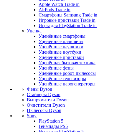
Apple Watch Trade in
AirPods Trade in
Смартфоны Samsung Trade in
Игровые приставки Trade in
Игры для PlayStation Trade in
Уценка
Уценённые смартфоны
Уценённые планшеты
Уценённые наушники
Уценённые ноутбуки
Уценённые приставки
Уценённая бытовая техника
Уценённые фены
Уценённые робот-пылесосы
Уценённые телевизоры
Уценённые парогенераторы
Фены Dyson
Стайлеры Dyson
Выпрямители Dyson
Очистители Dyson
Пылесосы Dyson
Sony
PlayStation 5
Геймпады PS5
Игры для PlayStation 5