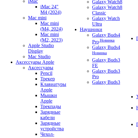
iMac
Galaxy Watch8
iMac 24"
Galaxy Watch8
M4 (2024)
Classic
Mac mini
Galaxy Watch
Mac mini
Ultra
(M4, 2024)
Наушники
Mac mini
Galaxy Buds4
(M2, 2023)
Новинка
Pro
Apple Studio
Galaxy Buds4
Display
Новинка
Mac Studio
Galaxy Buds3
Аксессуары Apple
FE
Аксессуары
Galaxy Buds3
Pencil
Pro
Трекер
Galaxy Buds3
Клавиатуры
Apple
Мышки
Apple
Трекпады
Зарядные
кабели
Зарядные
устройства
Чехол-