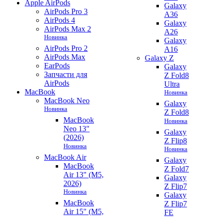
Apple AirPods
Galaxy
AirPods Pro 3
A36
AirPods 4
Galaxy
AirPods Max 2
A26
Новинка
Galaxy
AirPods Pro 2
A16
AirPods Max
Galaxy Z
EarPods
Galaxy
Запчасти для
Z Fold8
AirPods
Ultra
MacBook
Новинка
MacBook Neo
Galaxy
Новинка
Z Fold8
MacBook
Новинка
Neo 13"
Galaxy
(2026)
Z Flip8
Новинка
Новинка
MacBook Air
Galaxy
MacBook
Z Fold7
Air 13" (M5,
Galaxy
2026)
Z Flip7
Новинка
Galaxy
MacBook
Z Flip7
Air 15" (M5,
FE