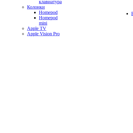
клавиатура
Колонки
Homepod
Homepod
mini
Apple TV
Apple Vision Pro