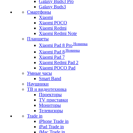
Galaxy Buds3 Pro
Galaxy Buds3
Смартфоны
Xiaomi
Xiaomi POCO
Xiaomi Redmi
Xiaomi Redmi Note
Планшеты
Новинка
Xiaomi Pad 8 Pro
Новинка
Xiaomi Pad 8
Xiaomi Pad 7
Xiaomi Redmi Pad 2
Xiaomi POCO Pad
Умные часы
Smart Band
Наушники
ТВ и видеотехника
Проекторы
TV приставки
Мониторы
Телевизоры
Trade in
iPhone Trade in
iPad Trade in
iMac Trade in