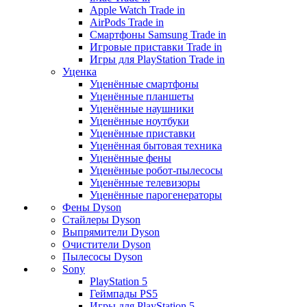
Apple Watch Trade in
AirPods Trade in
Смартфоны Samsung Trade in
Игровые приставки Trade in
Игры для PlayStation Trade in
Уценка
Уценённые смартфоны
Уценённые планшеты
Уценённые наушники
Уценённые ноутбуки
Уценённые приставки
Уценённая бытовая техника
Уценённые фены
Уценённые робот-пылесосы
Уценённые телевизоры
Уценённые парогенераторы
Фены Dyson
Стайлеры Dyson
Выпрямители Dyson
Очистители Dyson
Пылесосы Dyson
Sony
PlayStation 5
Геймпады PS5
Игры для PlayStation 5