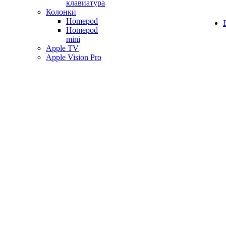
клавиатура
Колонки
Homepod
Homepod
mini
Apple TV
Apple Vision Pro