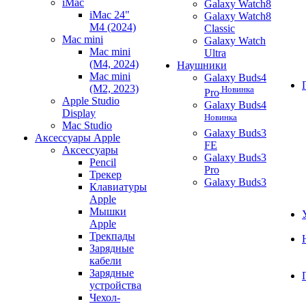
iMac
Galaxy Watch8
iMac 24"
Galaxy Watch8
M4 (2024)
Classic
Mac mini
Galaxy Watch
Mac mini
Ultra
(M4, 2024)
Наушники
Mac mini
Galaxy Buds4
(M2, 2023)
Новинка
Pro
Apple Studio
Galaxy Buds4
Display
Новинка
Mac Studio
Galaxy Buds3
Аксессуары Apple
FE
Аксессуары
Galaxy Buds3
Pencil
Pro
Трекер
Galaxy Buds3
Клавиатуры
Apple
Мышки
Apple
Трекпады
Зарядные
кабели
Зарядные
устройства
Чехол-