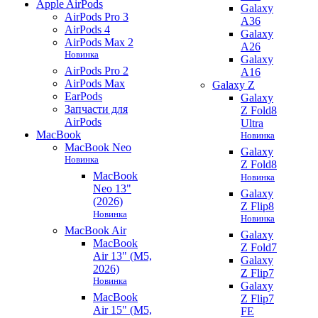
Apple AirPods
Galaxy
AirPods Pro 3
A36
AirPods 4
Galaxy
AirPods Max 2
A26
Новинка
Galaxy
AirPods Pro 2
A16
AirPods Max
Galaxy Z
EarPods
Galaxy
Запчасти для
Z Fold8
AirPods
Ultra
MacBook
Новинка
MacBook Neo
Galaxy
Новинка
Z Fold8
MacBook
Новинка
Neo 13"
Galaxy
(2026)
Z Flip8
Новинка
Новинка
MacBook Air
Galaxy
MacBook
Z Fold7
Air 13" (M5,
Galaxy
2026)
Z Flip7
Новинка
Galaxy
MacBook
Z Flip7
Air 15" (M5,
FE