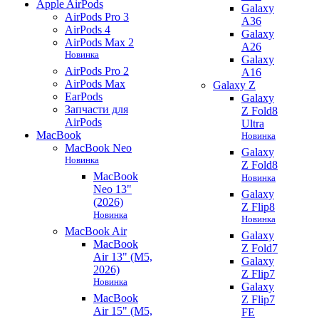
Apple AirPods
Galaxy
AirPods Pro 3
A36
AirPods 4
Galaxy
AirPods Max 2
A26
Новинка
Galaxy
AirPods Pro 2
A16
AirPods Max
Galaxy Z
EarPods
Galaxy
Запчасти для
Z Fold8
AirPods
Ultra
MacBook
Новинка
MacBook Neo
Galaxy
Новинка
Z Fold8
MacBook
Новинка
Neo 13"
Galaxy
(2026)
Z Flip8
Новинка
Новинка
MacBook Air
Galaxy
MacBook
Z Fold7
Air 13" (M5,
Galaxy
2026)
Z Flip7
Новинка
Galaxy
MacBook
Z Flip7
Air 15" (M5,
FE