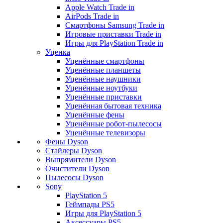
Apple Watch Trade in
AirPods Trade in
Смартфоны Samsung Trade in
Игровые приставки Trade in
Игры для PlayStation Trade in
Уценка
Уценённые смартфоны
Уценённые планшеты
Уценённые наушники
Уценённые ноутбуки
Уценённые приставки
Уценённая бытовая техника
Уценённые фены
Уценённые робот-пылесосы
Уценённые телевизоры
Фены Dyson
Стайлеры Dyson
Выпрямители Dyson
Очистители Dyson
Пылесосы Dyson
Sony
PlayStation 5
Геймпады PS5
Игры для PlayStation 5
Аксессуары PS5