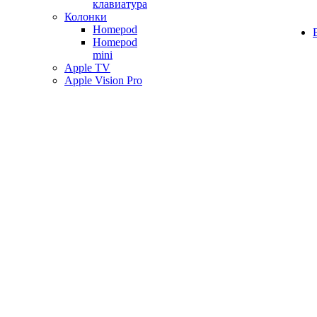
клавиатура
Колонки
Homepod
Homepod
mini
Apple TV
Apple Vision Pro