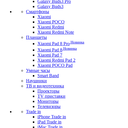
Galaxy Buds3 Pro
Galaxy Buds3
Смартфоны
Xiaomi
Xiaomi POCO
Xiaomi Redmi
Xiaomi Redmi Note
Планшеты
Новинка
Xiaomi Pad 8 Pro
Новинка
Xiaomi Pad 8
Xiaomi Pad 7
Xiaomi Redmi Pad 2
Xiaomi POCO Pad
Умные часы
Smart Band
Наушники
ТВ и видеотехника
Проекторы
TV приставки
Мониторы
Телевизоры
Trade in
iPhone Trade in
iPad Trade in
iMac Trade in