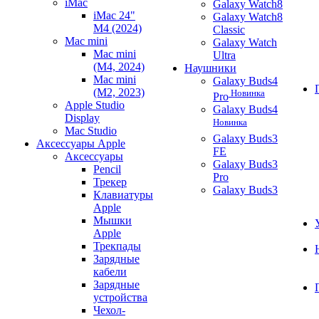
iMac
Galaxy Watch8
iMac 24"
Galaxy Watch8
M4 (2024)
Classic
Mac mini
Galaxy Watch
Mac mini
Ultra
(M4, 2024)
Наушники
Mac mini
Galaxy Buds4
(M2, 2023)
Новинка
Pro
Apple Studio
Galaxy Buds4
Display
Новинка
Mac Studio
Galaxy Buds3
Аксессуары Apple
FE
Аксессуары
Galaxy Buds3
Pencil
Pro
Трекер
Galaxy Buds3
Клавиатуры
Apple
Мышки
Apple
Трекпады
Зарядные
кабели
Зарядные
устройства
Чехол-