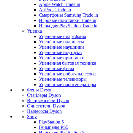
Apple Watch Trade in
AirPods Trade in
Смартфоны Samsung Trade in
Игровые приставки Trade in
Игры для PlayStation Trade in
Уценка
Уценённые смартфоны
Уценённые планшеты
Уценённые наушники
Уценённые ноутбуки
Уценённые приставки
Уценённая бытовая техника
Уценённые фены
Уценённые робот-пылесосы
Уценённые телевизоры
Уценённые парогенераторы
Фены Dyson
Стайлеры Dyson
Выпрямители Dyson
Очистители Dyson
Пылесосы Dyson
Sony
PlayStation 5
Геймпады PS5
Игры для PlayStation 5