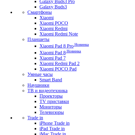
Galaxy Buds3 Pro
Galaxy Buds3
Смартфоны
Xiaomi
Xiaomi POCO
Xiaomi Redmi
Xiaomi Redmi Note
Планшеты
Новинка
Xiaomi Pad 8 Pro
Новинка
Xiaomi Pad 8
Xiaomi Pad 7
Xiaomi Redmi Pad 2
Xiaomi POCO Pad
Умные часы
Smart Band
Наушники
ТВ и видеотехника
Проекторы
TV приставки
Мониторы
Телевизоры
Trade in
iPhone Trade in
iPad Trade in
iMac Trade in