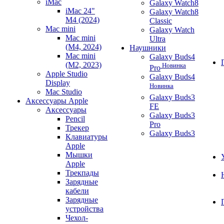
iMac
Galaxy Watch8
iMac 24"
Galaxy Watch8
M4 (2024)
Classic
Mac mini
Galaxy Watch
Mac mini
Ultra
(M4, 2024)
Наушники
Mac mini
Galaxy Buds4
(M2, 2023)
Новинка
Pro
Apple Studio
Galaxy Buds4
Display
Новинка
Mac Studio
Galaxy Buds3
Аксессуары Apple
FE
Аксессуары
Galaxy Buds3
Pencil
Pro
Трекер
Galaxy Buds3
Клавиатуры
Apple
Мышки
Apple
Трекпады
Зарядные
кабели
Зарядные
устройства
Чехол-