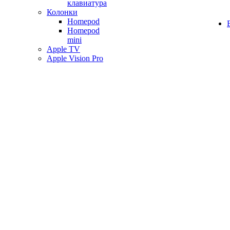
клавиатура
Колонки
Homepod
Homepod
mini
Apple TV
Apple Vision Pro