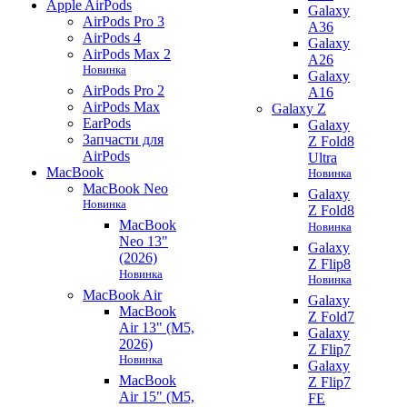
Apple AirPods
Galaxy
AirPods Pro 3
A36
AirPods 4
Galaxy
AirPods Max 2
A26
Новинка
Galaxy
AirPods Pro 2
A16
AirPods Max
Galaxy Z
EarPods
Galaxy
Запчасти для
Z Fold8
AirPods
Ultra
MacBook
Новинка
MacBook Neo
Galaxy
Новинка
Z Fold8
MacBook
Новинка
Neo 13"
Galaxy
(2026)
Z Flip8
Новинка
Новинка
MacBook Air
Galaxy
MacBook
Z Fold7
Air 13" (M5,
Galaxy
2026)
Z Flip7
Новинка
Galaxy
MacBook
Z Flip7
Air 15" (M5,
FE