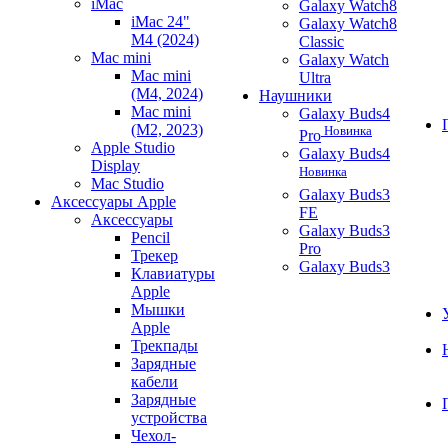
iMac
Galaxy Watch8
iMac 24"
Galaxy Watch8
M4 (2024)
Classic
Mac mini
Galaxy Watch
Mac mini
Ultra
(M4, 2024)
Наушники
Mac mini
Galaxy Buds4
(M2, 2023)
Новинка
Pro
Apple Studio
Galaxy Buds4
Display
Новинка
Mac Studio
Galaxy Buds3
Аксессуары Apple
FE
Аксессуары
Galaxy Buds3
Pencil
Pro
Трекер
Galaxy Buds3
Клавиатуры
Apple
Мышки
Apple
Трекпады
Зарядные
кабели
Зарядные
устройства
Чехол-