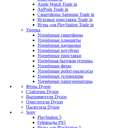
Apple Watch Trade in
AirPods Trade in
Смартфоны Samsung Trade in
Игровые приставки Trade in
Игры для PlayStation Trade in
Уценка
Уценённые смартфоны
Уценённые планшеты
Уценённые наушники
Уценённые ноутбуки
Уценённые приставки
Уценённая бытовая техника
Уценённые фены
Уценённые робот-пылесосы
Уценённые телевизоры
Уценённые парогенераторы
Фены Dyson
Стайлеры Dyson
Выпрямители Dyson
Очистители Dyson
Пылесосы Dyson
Sony
PlayStation 5
Геймпады PS5
Игры для PlayStation 5