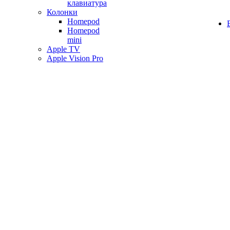
клавиатура
Колонки
Homepod
Homepod
mini
Apple TV
Apple Vision Pro