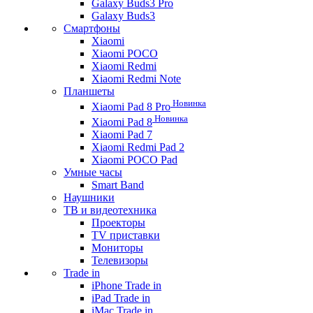
Galaxy Buds3 Pro
Galaxy Buds3
Смартфоны
Xiaomi
Xiaomi POCO
Xiaomi Redmi
Xiaomi Redmi Note
Планшеты
Новинка
Xiaomi Pad 8 Pro
Новинка
Xiaomi Pad 8
Xiaomi Pad 7
Xiaomi Redmi Pad 2
Xiaomi POCO Pad
Умные часы
Smart Band
Наушники
ТВ и видеотехника
Проекторы
TV приставки
Мониторы
Телевизоры
Trade in
iPhone Trade in
iPad Trade in
iMac Trade in