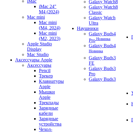
iMac
Galaxy Watch8
iMac 24"
Galaxy Watch8
M4 (2024)
Classic
Mac mini
Galaxy Watch
Mac mini
Ultra
(M4, 2024)
Наушники
Mac mini
Galaxy Buds4
(M2, 2023)
Новинка
Pro
Apple Studio
Galaxy Buds4
Display
Новинка
Mac Studio
Galaxy Buds3
Аксессуары Apple
FE
Аксессуары
Galaxy Buds3
Pencil
Pro
Трекер
Galaxy Buds3
Клавиатуры
Apple
Мышки
Apple
Трекпады
Зарядные
кабели
Зарядные
устройства
Чехол-