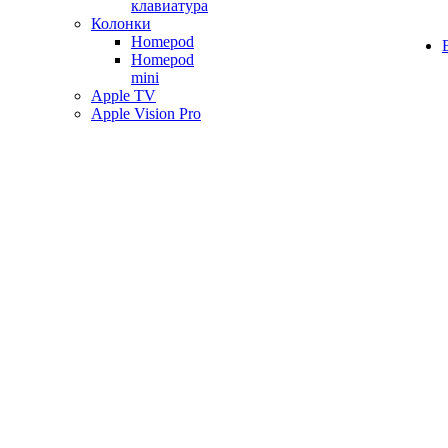
клавиатура
Колонки
Homepod
Homepod
mini
Apple TV
Apple Vision Pro