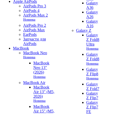
Apple AirPods
Galaxy
AirPods Pro 3
A36
AirPods 4
Galaxy
AirPods Max 2
A26
Новинка
Galaxy
AirPods Pro 2
A16
AirPods Max
Galaxy Z
EarPods
Galaxy
Запчасти для
Z Fold8
AirPods
Ultra
MacBook
Новинка
MacBook Neo
Galaxy
Новинка
Z Fold8
MacBook
Новинка
Neo 13"
Galaxy
(2026)
Z Flip8
Новинка
Новинка
MacBook Air
Galaxy
MacBook
Z Fold7
Air 13" (M5,
Galaxy
2026)
Z Flip7
Новинка
Galaxy
MacBook
Z Flip7
Air 15" (M5,
FE