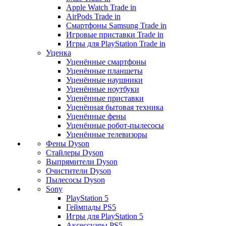
Apple Watch Trade in
AirPods Trade in
Смартфоны Samsung Trade in
Игровые приставки Trade in
Игры для PlayStation Trade in
Уценка
Уценённые смартфоны
Уценённые планшеты
Уценённые наушники
Уценённые ноутбуки
Уценённые приставки
Уценённая бытовая техника
Уценённые фены
Уценённые робот-пылесосы
Уценённые телевизоры
Фены Dyson
Стайлеры Dyson
Выпрямители Dyson
Очистители Dyson
Пылесосы Dyson
Sony
PlayStation 5
Геймпады PS5
Игры для PlayStation 5
Аксессуары PS5