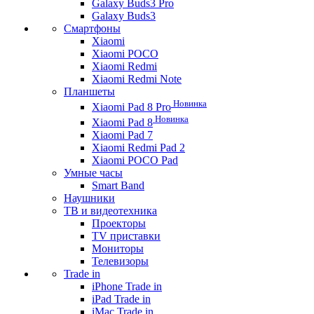
Galaxy Buds3 Pro
Galaxy Buds3
Смартфоны
Xiaomi
Xiaomi POCO
Xiaomi Redmi
Xiaomi Redmi Note
Планшеты
Новинка
Xiaomi Pad 8 Pro
Новинка
Xiaomi Pad 8
Xiaomi Pad 7
Xiaomi Redmi Pad 2
Xiaomi POCO Pad
Умные часы
Smart Band
Наушники
ТВ и видеотехника
Проекторы
TV приставки
Мониторы
Телевизоры
Trade in
iPhone Trade in
iPad Trade in
iMac Trade in