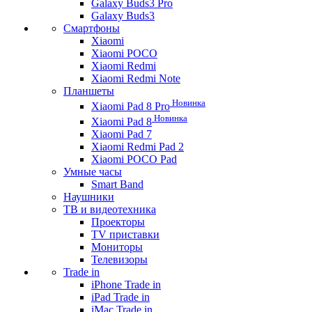
Galaxy Buds3 Pro
Galaxy Buds3
Смартфоны
Xiaomi
Xiaomi POCO
Xiaomi Redmi
Xiaomi Redmi Note
Планшеты
Новинка
Xiaomi Pad 8 Pro
Новинка
Xiaomi Pad 8
Xiaomi Pad 7
Xiaomi Redmi Pad 2
Xiaomi POCO Pad
Умные часы
Smart Band
Наушники
ТВ и видеотехника
Проекторы
TV приставки
Мониторы
Телевизоры
Trade in
iPhone Trade in
iPad Trade in
iMac Trade in