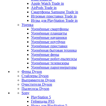
Apple Watch Trade in
AirPods Trade in
Смартфоны Samsung Trade in
Игровые приставки Trade in
Игры для PlayStation Trade in
Уценка
Уценённые смартфоны
Уценённые планшеты
Уценённые наушники
Уценённые ноутбуки
Уценённые приставки
Уценённая бытовая техника
Уценённые фены
Уценённые робот-пылесосы
Уценённые телевизоры
Уценённые парогенераторы
Фены Dyson
Стайлеры Dyson
Выпрямители Dyson
Очистители Dyson
Пылесосы Dyson
Sony
PlayStation 5
Геймпады PS5
Игры для PlayStation 5