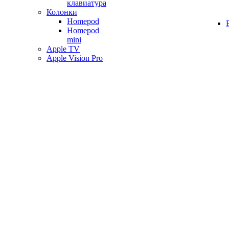
клавиатура
Колонки
Homepod
Homepod
mini
Apple TV
Apple Vision Pro