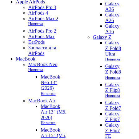
Apple AirPods
Galaxy
AirPods Pro 3
A36
AirPods 4
Galaxy
AirPods Max 2
A26
Новинка
Galaxy
AirPods Pro 2
A16
AirPods Max
Galaxy Z
EarPods
Galaxy
Запчасти для
Z Fold8
AirPods
Ultra
MacBook
Новинка
MacBook Neo
Galaxy
Новинка
Z Fold8
MacBook
Новинка
Neo 13"
Galaxy
(2026)
Z Flip8
Новинка
Новинка
MacBook Air
Galaxy
MacBook
Z Fold7
Air 13" (M5,
Galaxy
2026)
Z Flip7
Новинка
Galaxy
MacBook
Z Flip7
Air 15" (M5,
FE