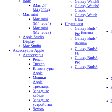
iMac
Galaxy Watch8
iMac 24"
Galaxy Watch8
M4 (2024)
Classic
Mac mini
Galaxy Watch
Mac mini
Ultra
(M4, 2024)
Наушники
Mac mini
Galaxy Buds4
(M2, 2023)
Новинка
Pro
Apple Studio
Galaxy Buds4
Display
Новинка
Mac Studio
Galaxy Buds3
Аксессуары Apple
FE
Аксессуары
Galaxy Buds3
Pencil
Pro
Трекер
Galaxy Buds3
Клавиатуры
Apple
Мышки
Apple
Трекпады
Зарядные
кабели
Зарядные
устройства
Чехол-