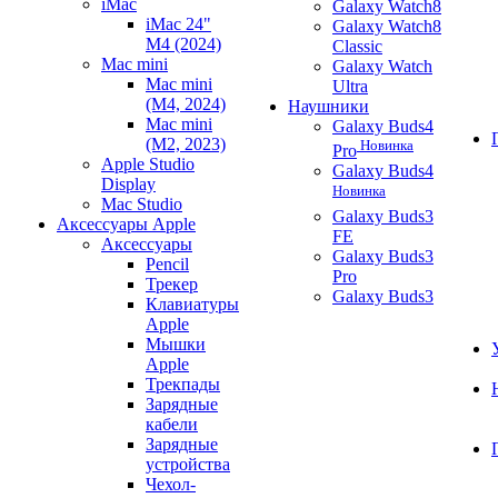
iMac
Galaxy Watch8
iMac 24"
Galaxy Watch8
M4 (2024)
Classic
Mac mini
Galaxy Watch
Mac mini
Ultra
(M4, 2024)
Наушники
Mac mini
Galaxy Buds4
(M2, 2023)
Новинка
Pro
Apple Studio
Galaxy Buds4
Display
Новинка
Mac Studio
Galaxy Buds3
Аксессуары Apple
FE
Аксессуары
Galaxy Buds3
Pencil
Pro
Трекер
Galaxy Buds3
Клавиатуры
Apple
Мышки
Apple
Трекпады
Зарядные
кабели
Зарядные
устройства
Чехол-