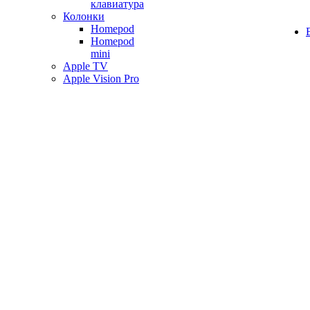
клавиатура
Колонки
Homepod
Homepod
mini
Apple TV
Apple Vision Pro