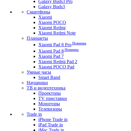
Galaxy Buds3 Pro
Galaxy Buds3
Смартфоны
Xiaomi
Xiaomi POCO
Xiaomi Redmi
Xiaomi Redmi Note
Планшеты
Новинка
Xiaomi Pad 8 Pro
Новинка
Xiaomi Pad 8
Xiaomi Pad 7
Xiaomi Redmi Pad 2
Xiaomi POCO Pad
Умные часы
Smart Band
Наушники
ТВ и видеотехника
Проекторы
TV приставки
Мониторы
Телевизоры
Trade in
iPhone Trade in
iPad Trade in
iMac Trade in