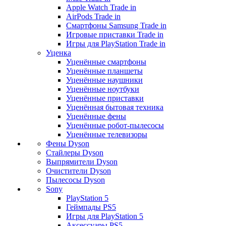
Apple Watch Trade in
AirPods Trade in
Смартфоны Samsung Trade in
Игровые приставки Trade in
Игры для PlayStation Trade in
Уценка
Уценённые смартфоны
Уценённые планшеты
Уценённые наушники
Уценённые ноутбуки
Уценённые приставки
Уценённая бытовая техника
Уценённые фены
Уценённые робот-пылесосы
Уценённые телевизоры
Фены Dyson
Стайлеры Dyson
Выпрямители Dyson
Очистители Dyson
Пылесосы Dyson
Sony
PlayStation 5
Геймпады PS5
Игры для PlayStation 5
Аксессуары PS5