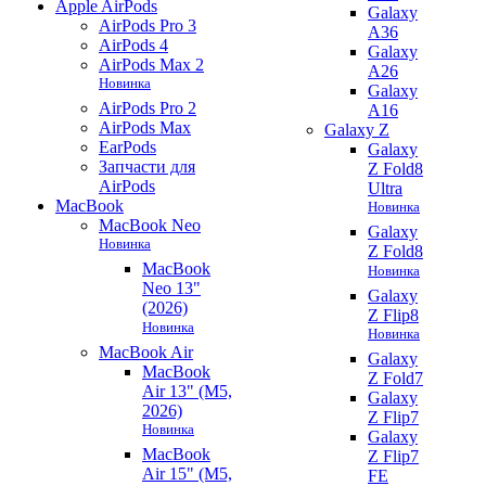
Apple AirPods
Galaxy
AirPods Pro 3
A36
AirPods 4
Galaxy
AirPods Max 2
A26
Новинка
Galaxy
AirPods Pro 2
A16
AirPods Max
Galaxy Z
EarPods
Galaxy
Запчасти для
Z Fold8
AirPods
Ultra
MacBook
Новинка
MacBook Neo
Galaxy
Новинка
Z Fold8
MacBook
Новинка
Neo 13"
Galaxy
(2026)
Z Flip8
Новинка
Новинка
MacBook Air
Galaxy
MacBook
Z Fold7
Air 13" (M5,
Galaxy
2026)
Z Flip7
Новинка
Galaxy
MacBook
Z Flip7
Air 15" (M5,
FE