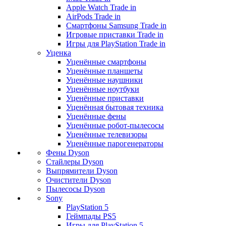
Apple Watch Trade in
AirPods Trade in
Смартфоны Samsung Trade in
Игровые приставки Trade in
Игры для PlayStation Trade in
Уценка
Уценённые смартфоны
Уценённые планшеты
Уценённые наушники
Уценённые ноутбуки
Уценённые приставки
Уценённая бытовая техника
Уценённые фены
Уценённые робот-пылесосы
Уценённые телевизоры
Уценённые парогенераторы
Фены Dyson
Стайлеры Dyson
Выпрямители Dyson
Очистители Dyson
Пылесосы Dyson
Sony
PlayStation 5
Геймпады PS5
Игры для PlayStation 5