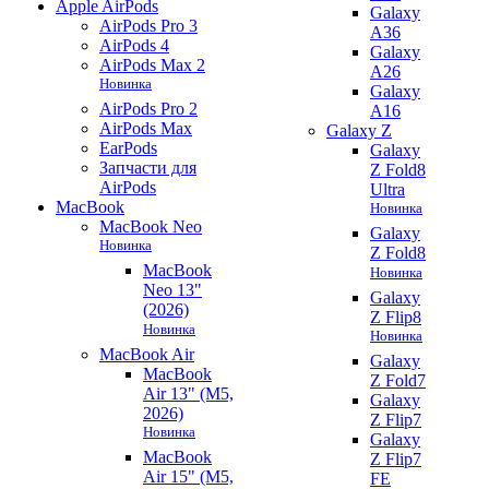
Apple AirPods
Galaxy
AirPods Pro 3
A36
AirPods 4
Galaxy
AirPods Max 2
A26
Новинка
Galaxy
AirPods Pro 2
A16
AirPods Max
Galaxy Z
EarPods
Galaxy
Запчасти для
Z Fold8
AirPods
Ultra
MacBook
Новинка
MacBook Neo
Galaxy
Новинка
Z Fold8
MacBook
Новинка
Neo 13"
Galaxy
(2026)
Z Flip8
Новинка
Новинка
MacBook Air
Galaxy
MacBook
Z Fold7
Air 13" (M5,
Galaxy
2026)
Z Flip7
Новинка
Galaxy
MacBook
Z Flip7
Air 15" (M5,
FE