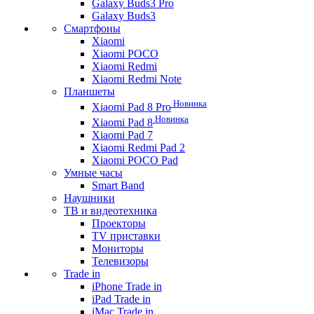
Galaxy Buds3 Pro
Galaxy Buds3
Смартфоны
Xiaomi
Xiaomi POCO
Xiaomi Redmi
Xiaomi Redmi Note
Планшеты
Новинка
Xiaomi Pad 8 Pro
Новинка
Xiaomi Pad 8
Xiaomi Pad 7
Xiaomi Redmi Pad 2
Xiaomi POCO Pad
Умные часы
Smart Band
Наушники
ТВ и видеотехника
Проекторы
TV приставки
Мониторы
Телевизоры
Trade in
iPhone Trade in
iPad Trade in
iMac Trade in