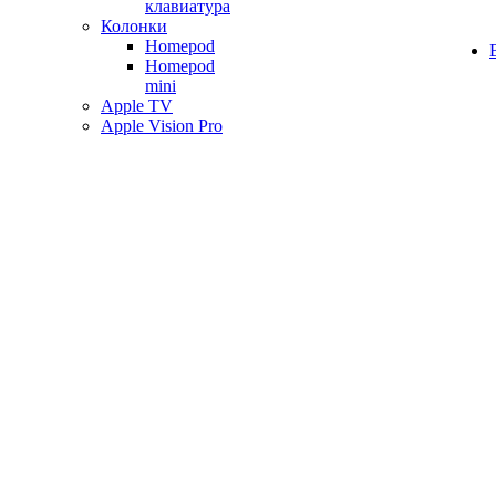
клавиатура
Колонки
Homepod
Homepod
mini
Apple TV
Apple Vision Pro