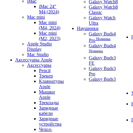
iMac
Galaxy Watch8
iMac 24"
Galaxy Watch8
M4 (2024)
Classic
Mac mini
Galaxy Watch
Mac mini
Ultra
(M4, 2024)
Наушники
Mac mini
Galaxy Buds4
(M2, 2023)
Новинка
Pro
Apple Studio
Galaxy Buds4
Display
Новинка
Mac Studio
Galaxy Buds3
Аксессуары Apple
FE
Аксессуары
Galaxy Buds3
Pencil
Pro
Трекер
Galaxy Buds3
Клавиатуры
Apple
Мышки
Apple
Трекпады
Зарядные
кабели
Зарядные
устройства
Чехол-