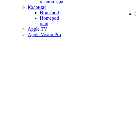
клавиатура
Колонки
Homepod
Homepod
mini
Apple TV
Apple Vision Pro