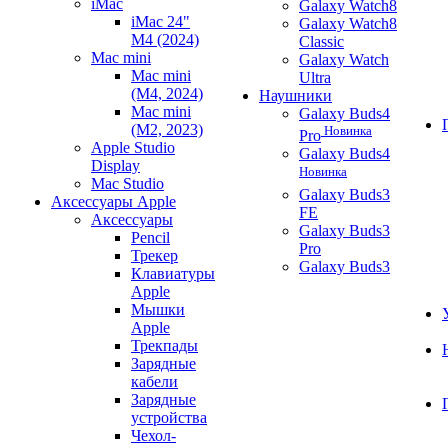
iMac
Galaxy Watch8
iMac 24"
Galaxy Watch8
M4 (2024)
Classic
Mac mini
Galaxy Watch
Mac mini
Ultra
(M4, 2024)
Наушники
Mac mini
Galaxy Buds4
(M2, 2023)
Новинка
Pro
Apple Studio
Galaxy Buds4
Display
Новинка
Mac Studio
Galaxy Buds3
Аксессуары Apple
FE
Аксессуары
Galaxy Buds3
Pencil
Pro
Трекер
Galaxy Buds3
Клавиатуры
Apple
Мышки
Apple
Трекпады
Зарядные
кабели
Зарядные
устройства
Чехол-