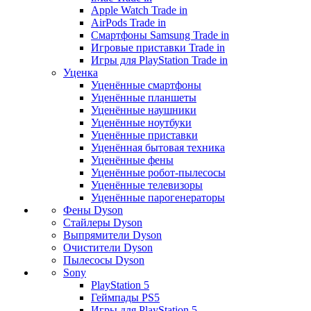
Apple Watch Trade in
AirPods Trade in
Смартфоны Samsung Trade in
Игровые приставки Trade in
Игры для PlayStation Trade in
Уценка
Уценённые смартфоны
Уценённые планшеты
Уценённые наушники
Уценённые ноутбуки
Уценённые приставки
Уценённая бытовая техника
Уценённые фены
Уценённые робот-пылесосы
Уценённые телевизоры
Уценённые парогенераторы
Фены Dyson
Стайлеры Dyson
Выпрямители Dyson
Очистители Dyson
Пылесосы Dyson
Sony
PlayStation 5
Геймпады PS5
Игры для PlayStation 5