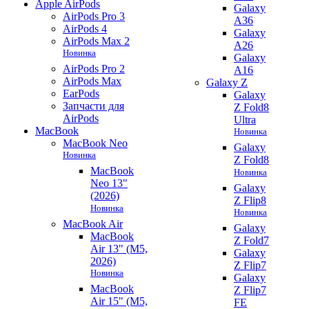
Apple AirPods
Galaxy
AirPods Pro 3
A36
AirPods 4
Galaxy
AirPods Max 2
A26
Новинка
Galaxy
AirPods Pro 2
A16
AirPods Max
Galaxy Z
EarPods
Galaxy
Запчасти для
Z Fold8
AirPods
Ultra
MacBook
Новинка
MacBook Neo
Galaxy
Новинка
Z Fold8
MacBook
Новинка
Neo 13"
Galaxy
(2026)
Z Flip8
Новинка
Новинка
MacBook Air
Galaxy
MacBook
Z Fold7
Air 13" (M5,
Galaxy
2026)
Z Flip7
Новинка
Galaxy
MacBook
Z Flip7
Air 15" (M5,
FE