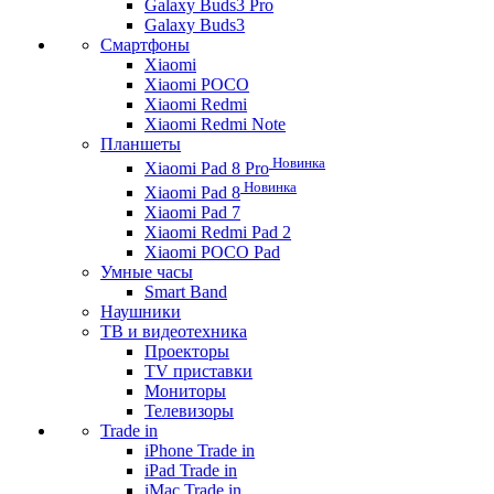
Galaxy Buds3 Pro
Galaxy Buds3
Смартфоны
Xiaomi
Xiaomi POCO
Xiaomi Redmi
Xiaomi Redmi Note
Планшеты
Новинка
Xiaomi Pad 8 Pro
Новинка
Xiaomi Pad 8
Xiaomi Pad 7
Xiaomi Redmi Pad 2
Xiaomi POCO Pad
Умные часы
Smart Band
Наушники
ТВ и видеотехника
Проекторы
TV приставки
Мониторы
Телевизоры
Trade in
iPhone Trade in
iPad Trade in
iMac Trade in