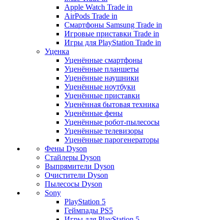
Apple Watch Trade in
AirPods Trade in
Смартфоны Samsung Trade in
Игровые приставки Trade in
Игры для PlayStation Trade in
Уценка
Уценённые смартфоны
Уценённые планшеты
Уценённые наушники
Уценённые ноутбуки
Уценённые приставки
Уценённая бытовая техника
Уценённые фены
Уценённые робот-пылесосы
Уценённые телевизоры
Уценённые парогенераторы
Фены Dyson
Стайлеры Dyson
Выпрямители Dyson
Очистители Dyson
Пылесосы Dyson
Sony
PlayStation 5
Геймпады PS5
Игры для PlayStation 5