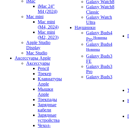
iMac
Galaxy Watch8
iMac 24"
Galaxy Watch8
M4 (2024)
Classic
Mac mini
Galaxy Watch
Mac mini
Ultra
(M4, 2024)
Наушники
Mac mini
Galaxy Buds4
(M2, 2023)
Новинка
Pro
Apple Studio
Galaxy Buds4
Display
Новинка
Mac Studio
Galaxy Buds3
Аксессуары Apple
FE
Аксессуары
Galaxy Buds3
Pencil
Pro
Трекер
Galaxy Buds3
Клавиатуры
Apple
Мышки
Apple
Трекпады
Зарядные
кабели
Зарядные
устройства
Чехол-