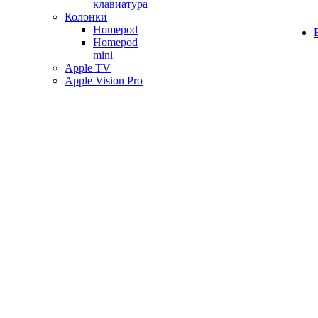
клавиатура
Колонки
Homepod
Homepod
mini
Apple TV
Apple Vision Pro