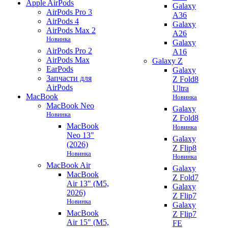
Apple AirPods
Galaxy
AirPods Pro 3
A36
AirPods 4
Galaxy
AirPods Max 2
A26
Новинка
Galaxy
AirPods Pro 2
A16
AirPods Max
Galaxy Z
EarPods
Galaxy
Запчасти для
Z Fold8
AirPods
Ultra
MacBook
Новинка
MacBook Neo
Galaxy
Новинка
Z Fold8
MacBook
Новинка
Neo 13"
Galaxy
(2026)
Z Flip8
Новинка
Новинка
MacBook Air
Galaxy
MacBook
Z Fold7
Air 13" (M5,
Galaxy
2026)
Z Flip7
Новинка
Galaxy
MacBook
Z Flip7
Air 15" (M5,
FE