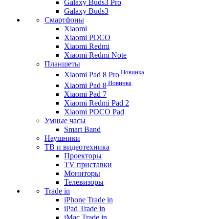
Galaxy Buds3 Pro
Galaxy Buds3
Смартфоны
Xiaomi
Xiaomi POCO
Xiaomi Redmi
Xiaomi Redmi Note
Планшеты
Новинка
Xiaomi Pad 8 Pro
Новинка
Xiaomi Pad 8
Xiaomi Pad 7
Xiaomi Redmi Pad 2
Xiaomi POCO Pad
Умные часы
Smart Band
Наушники
ТВ и видеотехника
Проекторы
TV приставки
Мониторы
Телевизоры
Trade in
iPhone Trade in
iPad Trade in
iMac Trade in